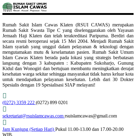
Rumah Sakit Islam Cawas Klaten (RSUI CAWAS) merupakan
Rumah Sakit Swasta Tipe C yang diselenggarakan oleh Yayasan
Jemaah Haji Klaten dan telah terakreditasi Paripurna. Berdiri dan
secara resmi beroperasi sejak 15 Mei 2004. Menjadi Rumah Sakit
Islam syariah yang unggul dalam pelayanan & teknologi dengan
mengutamakan mutu & keselamatan pasien. Rumah Sakit Umum
Islam Cawas Klaten berada pada lokasi yang strategis berbatasan
langsung dengan 3 kabupaten : Kabupaten Sukoharjo, Gunung
Kidul dan Wonogiri dan bertujuan membantu meningkatkan derajat
kesehatan warga sekitar sehingga masyarakat tidak harus keluar kota
untuk mendapatkan pelayanan kesehatan. Lebih dari 30 Dokter
Spesialis dengan 19 Spesialisasi SIAP melayani!
(0272) 3359 222
(0272) 899 0201
sekretariat@rsuislamcawas.com
rsuislamcawas@gmail.com
Jam Kunjung (Setiap Hari)
Pukul 11.00-13.00 dan 17.00-20.00
WIB.