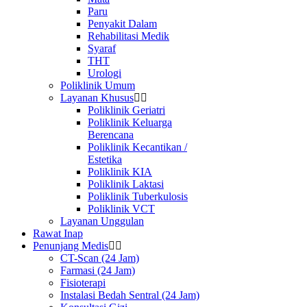
Paru
Penyakit Dalam
Rehabilitasi Medik
Syaraf
THT
Urologi
Poliklinik Umum
Layanan Khusus
Poliklinik Geriatri
Poliklinik Keluarga
Berencana
Poliklinik Kecantikan /
Estetika
Poliklinik KIA
Poliklinik Laktasi
Poliklinik Tuberkulosis
Poliklinik VCT
Layanan Unggulan
Rawat Inap
Penunjang Medis
CT-Scan (24 Jam)
Farmasi (24 Jam)
Fisioterapi
Instalasi Bedah Sentral (24 Jam)