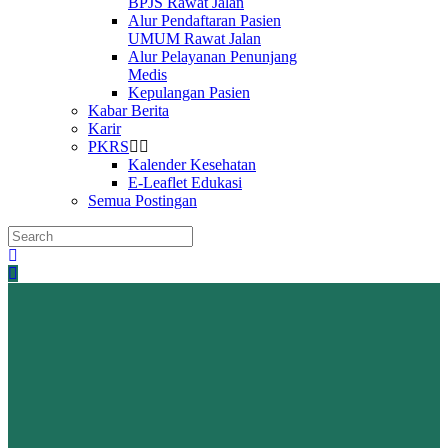
BPJS Rawat Jalan
Alur Pendaftaran Pasien
UMUM Rawat Jalan
Alur Pelayanan Penunjang
Medis
Kepulangan Pasien
Kabar Berita
Karir
PKRS
Kalender Kesehatan
E-Leaflet Edukasi
Semua Postingan