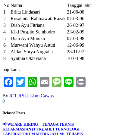
No
Nama
Tanggal lahir
1
Erlita Lindasari
21-06-98
2
Rosalinda Rahmawati Razak
07-03-96
3
Diah Ayu Fitriana
26-02-97
4
Kiki Puspito Sembodro
23-02-99
5
Diah Ayu Monika
07-03-98
6
Murwani Wahyu Astuti
12-06-99
7
Alfian Surya Nugraha
28-11-97
8
Synthia Oktaviana
10-03-98
bagikan :
Facebook
Twitter
WhatsApp
Email
Message
Line
Print
By
ICT RSU Islam Cawas
0
Related Posts
📢 WE ARE HIRING – TENAGA TEKNIS
KEFARMASIAN (TTK), AHLI TEKNOLOGI
LABORATORIUM MEDIK (ATLM), TERAPIS