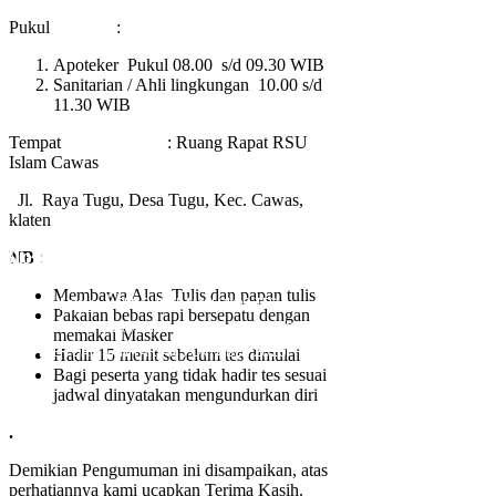
Pukul :
Apoteker Pukul 08.00 s/d 09.30 WIB
Sanitarian / Ahli lingkungan 10.00 s/d
11.30 WIB
Tempat : Ruang Rapat RSU
Islam Cawas
Jl. Raya Tugu, Desa Tugu, Kec. Cawas,
klaten
Blog
NB
:
Membawa Alas Tulis dan papan tulis
Home
/
Loker
/
PENGUMUMAN LOLOS TES
Pakaian bebas rapi bersepatu dengan
ADMINISTRASI REKRUTMEN RSU ISLAM CAWAS
memakai Masker
(APOTEKER DAN SANITARIAN ) OKTOBER 2020
Hadir 15 menit sebelum tes dimulai
Bagi peserta yang tidak hadir tes sesuai
jadwal dinyatakan mengundurkan diri
.
Demikian Pengumuman ini disampaikan, atas
perhatiannya kami ucapkan Terima Kasih.