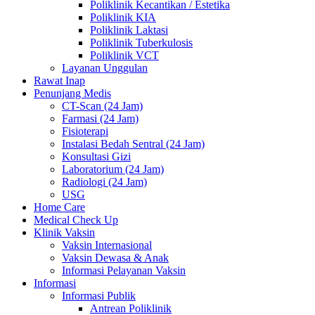
Poliklinik Kecantikan / Estetika
Poliklinik KIA
Poliklinik Laktasi
Poliklinik Tuberkulosis
Poliklinik VCT
Layanan Unggulan
Rawat Inap
Penunjang Medis
CT-Scan (24 Jam)
Farmasi (24 Jam)
Fisioterapi
Instalasi Bedah Sentral (24 Jam)
Konsultasi Gizi
Laboratorium (24 Jam)
Radiologi (24 Jam)
USG
Home Care
Medical Check Up
Klinik Vaksin
Vaksin Internasional
Vaksin Dewasa & Anak
Informasi Pelayanan Vaksin
Informasi
Informasi Publik
Antrean Poliklinik