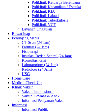
Poliklinik Keluarga Berencana
Poliklinik Kecantikan / Estetika
Poliklinik KIA
Poliklinik Laktasi
Poliklinik Tuberkulosis
Poliklinik VCT
Layanan Unggulan
Rawat Inap
Penunjang Medis
CT-Scan (24 Jam)
Farmasi (24 Jam)
Fisioterapi
Instalasi Bedah Sentral (24 Jam)
Konsultasi Gizi
Laboratorium (24 Jam)
Radiologi (24 Jam)
USG
Home Care
Medical Check Up
Klinik Vaksin
Vaksin Internasional
Vaksin Dewasa & Anak
Informasi Pelayanan Vaksin
Informasi
Informasi Publik