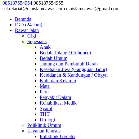
085187554954
085187554955
sekretariat@rsuislamcawas.com
rsuislamcawas@gmail.com
Beranda
IGD (24 Jam)
Rawat Jalan
Gigi
Sepesialis
Anak
Bedah Tulang / Orthopedi
Bedah Umum
Jantung dan Pembuluh Darah
Kesehatan Jiwa (Gangguan Tidur)
Kebidanan & Kandungan / Obgyn
Kulit dan Kelamin
Mata
Paru
Penyakit Dalam
Rehabilitasi Medik
Syaraf
THT
Urologi
Poliklinik Umum
Layanan Khusus
Poliklinik Geriatri