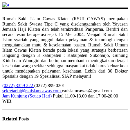
Rumah Sakit Islam Cawas Klaten (RSUI CAWAS) merupakan
Rumah Sakit Swasta Tipe C yang diselenggarakan oleh Yayasan
Jemaah Haji Klaten dan telah terakreditasi Paripurna. Berdiri dan
secara resmi beroperasi sejak 15 Mei 2004. Menjadi Rumah Sakit
Islam syariah yang unggul dalam pelayanan & teknologi dengan
mengutamakan mutu & keselamatan pasien. Rumah Sakit Umum
Islam Cawas Klaten berada pada lokasi yang strategis berbatasan
langsung dengan 3 kabupaten : Kabupaten Sukoharjo, Gunung
Kidul dan Wonogiri dan bertujuan membantu meningkatkan derajat
kesehatan warga sekitar sehingga masyarakat tidak harus keluar kota
untuk mendapatkan pelayanan kesehatan. Lebih dari 30 Dokter
Spesialis dengan 19 Spesialisasi SIAP melayani!
(0272) 3359 222
(0272) 899 0201
sekretariat@rsuislamcawas.com
rsuislamcawas@gmail.com
Jam Kunjung (Setiap Hari)
Pukul 11.00-13.00 dan 17.00-20.00
WIB.
Related Posts