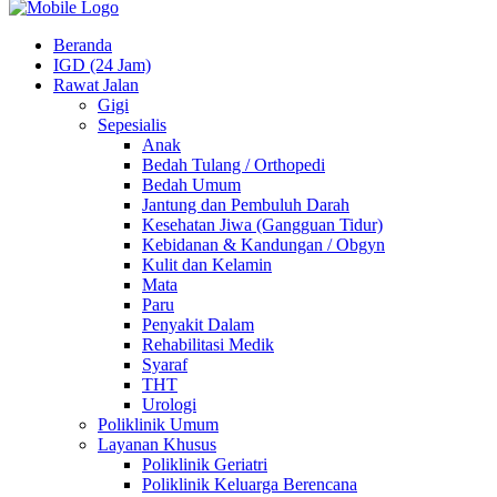
Beranda
IGD (24 Jam)
Rawat Jalan
Gigi
Sepesialis
Anak
Bedah Tulang / Orthopedi
Bedah Umum
Jantung dan Pembuluh Darah
Kesehatan Jiwa (Gangguan Tidur)
Kebidanan & Kandungan / Obgyn
Kulit dan Kelamin
Mata
Paru
Penyakit Dalam
Rehabilitasi Medik
Syaraf
THT
Urologi
Poliklinik Umum
Layanan Khusus
Poliklinik Geriatri
Poliklinik Keluarga Berencana