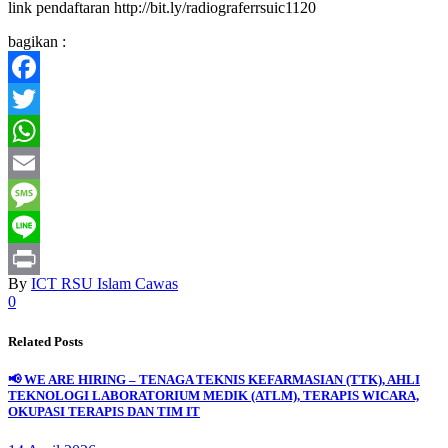
link pendaftaran http://bit.ly/radiograferrsuic1120
bagikan :
Facebook
Twitter
WhatsApp
Email
Message
Line
By
ICT RSU Islam Cawas
Print
0
Related Posts
📢 WE ARE HIRING – TENAGA TEKNIS KEFARMASIAN (TTK), AHLI
TEKNOLOGI LABORATORIUM MEDIK (ATLM), TERAPIS WICARA,
OKUPASI TERAPIS DAN TIM IT