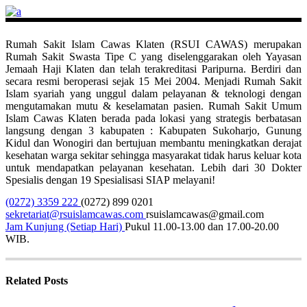
Rumah Sakit Islam Cawas Klaten (RSUI CAWAS) merupakan
Rumah Sakit Swasta Tipe C yang diselenggarakan oleh Yayasan
Jemaah Haji Klaten dan telah terakreditasi Paripurna. Berdiri dan
secara resmi beroperasi sejak 15 Mei 2004. Menjadi Rumah Sakit
Islam syariah yang unggul dalam pelayanan & teknologi dengan
mengutamakan mutu & keselamatan pasien. Rumah Sakit Umum
Islam Cawas Klaten berada pada lokasi yang strategis berbatasan
langsung dengan 3 kabupaten : Kabupaten Sukoharjo, Gunung
Kidul dan Wonogiri dan bertujuan membantu meningkatkan derajat
kesehatan warga sekitar sehingga masyarakat tidak harus keluar kota
untuk mendapatkan pelayanan kesehatan. Lebih dari 30 Dokter
Spesialis dengan 19 Spesialisasi SIAP melayani!
(0272) 3359 222
(0272) 899 0201
sekretariat@rsuislamcawas.com
rsuislamcawas@gmail.com
Jam Kunjung (Setiap Hari)
Pukul 11.00-13.00 dan 17.00-20.00
WIB.
Related Posts