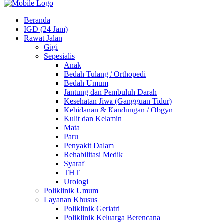
Beranda
IGD (24 Jam)
Rawat Jalan
Gigi
Sepesialis
Anak
Bedah Tulang / Orthopedi
Bedah Umum
Jantung dan Pembuluh Darah
Kesehatan Jiwa (Gangguan Tidur)
Kebidanan & Kandungan / Obgyn
Kulit dan Kelamin
Mata
Paru
Penyakit Dalam
Rehabilitasi Medik
Syaraf
THT
Urologi
Poliklinik Umum
Layanan Khusus
Poliklinik Geriatri
Poliklinik Keluarga Berencana