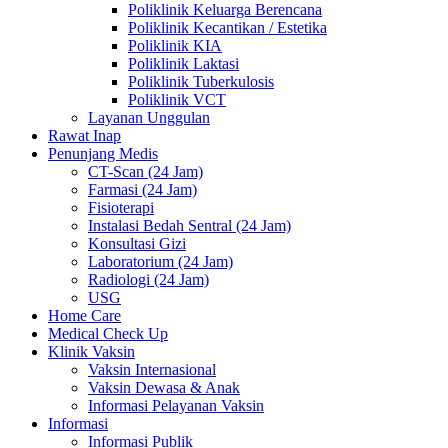
Poliklinik Keluarga Berencana
Poliklinik Kecantikan / Estetika
Poliklinik KIA
Poliklinik Laktasi
Poliklinik Tuberkulosis
Poliklinik VCT
Layanan Unggulan
Rawat Inap
Penunjang Medis
CT-Scan (24 Jam)
Farmasi (24 Jam)
Fisioterapi
Instalasi Bedah Sentral (24 Jam)
Konsultasi Gizi
Laboratorium (24 Jam)
Radiologi (24 Jam)
USG
Home Care
Medical Check Up
Klinik Vaksin
Vaksin Internasional
Vaksin Dewasa & Anak
Informasi Pelayanan Vaksin
Informasi
Informasi Publik