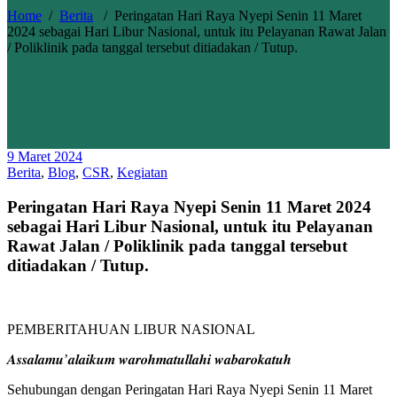
Home
/
Berita
/
Peringatan Hari Raya Nyepi Senin 11 Maret
2024 sebagai Hari Libur Nasional, untuk itu Pelayanan Rawat Jalan
/ Poliklinik pada tanggal tersebut ditiadakan / Tutup.
9 Maret 2024
Berita
,
Blog
,
CSR
,
Kegiatan
Peringatan Hari Raya Nyepi Senin 11 Maret 2024
sebagai Hari Libur Nasional, untuk itu Pelayanan
Rawat Jalan / Poliklinik pada tanggal tersebut
ditiadakan / Tutup.
PEMBERITAHUAN LIBUR NASIONAL
𝑨𝒔𝒔𝒂𝒍𝒂𝒎𝒖’𝒂𝒍𝒂𝒊𝒌𝒖𝒎 𝒘𝒂𝒓𝒐𝒉𝒎𝒂𝒕𝒖𝒍𝒍𝒂𝒉𝒊 𝒘𝒂𝒃𝒂𝒓𝒐𝒌𝒂𝒕𝒖𝒉
Sehubungan dengan Peringatan Hari Raya Nyepi Senin 11 Maret