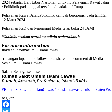
2024 sebagai Hari Libur Nasional, untuk itu Pelayanan Rawat Jalan
/ Poliklinik pada tanggal tersebut ditiadakan / Tutup.
Pelayanan Rawat Jalan/Poliklinik kembali beroperasi pada tanggal
12 Maret 2024
Pelayanan IGD dan Penunjang Medis tetap buka 24 JAM!
𝑾𝒂𝒂𝒍𝒂𝒊𝒌𝒖𝒎𝒔𝒂𝒍𝒂𝒎 𝒘𝒂𝒓𝒐𝒉𝒎𝒂𝒕𝒖𝒍𝒍𝒂𝒉𝒊 𝒘𝒂𝒃𝒂𝒓𝒂𝒌𝒂𝒕𝒖𝒉
𝙁𝙤𝙧 𝙢𝙤𝙧𝙚 𝙞𝙣𝙛𝙤𝙧𝙢𝙖𝙩𝙞𝙤𝙣
linktr.ee/InformasiRSUIslamCawas
📎 Jangan lupa untuk follow, like, share, dan comment di Media
Sosial RSU Islam Cawas.
Salam, Semoga sehat selalu.
𝗥𝘂𝗺𝗮𝗵 𝗦𝗮𝗸𝗶𝘁 𝗨𝗺𝘂𝗺 𝗜𝘀𝗹𝗮𝗺 𝗖𝗮𝘄𝗮𝘀
𝘙𝘢𝘮𝘢𝘩, 𝘈𝘮𝘢𝘯𝘢𝘩, 𝘗𝘳𝘰𝘧𝘦𝘴𝘪𝘰𝘯𝘢𝘭, 𝘐𝘴𝘭𝘢𝘮𝘪 (𝘙𝘈𝘗𝘐)
#RumahSakitUmumIslamCawas
#rsuislamcawas
#rsuislamklaten
#rs
bagikan :