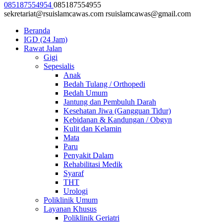
085187554954
085187554955
sekretariat@rsuislamcawas.com
rsuislamcawas@gmail.com
Beranda
IGD (24 Jam)
Rawat Jalan
Gigi
Sepesialis
Anak
Bedah Tulang / Orthopedi
Bedah Umum
Jantung dan Pembuluh Darah
Kesehatan Jiwa (Gangguan Tidur)
Kebidanan & Kandungan / Obgyn
Kulit dan Kelamin
Mata
Paru
Penyakit Dalam
Rehabilitasi Medik
Syaraf
THT
Urologi
Poliklinik Umum
Layanan Khusus
Poliklinik Geriatri