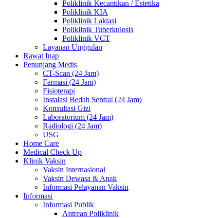
Poliklinik Kecantikan / Estetika
Poliklinik KIA
Poliklinik Laktasi
Poliklinik Tuberkulosis
Poliklinik VCT
Layanan Unggulan
Rawat Inap
Penunjang Medis
CT-Scan (24 Jam)
Farmasi (24 Jam)
Fisioterapi
Instalasi Bedah Sentral (24 Jam)
Konsultasi Gizi
Laboratorium (24 Jam)
Radiologi (24 Jam)
USG
Home Care
Medical Check Up
Klinik Vaksin
Vaksin Internasional
Vaksin Dewasa & Anak
Informasi Pelayanan Vaksin
Informasi
Informasi Publik
Antrean Poliklinik