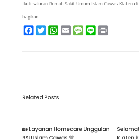
Ikuti saluran Rumah Sakit Umum Islam Cawas Klaten
bagikan :
Facebook
Twitter
WhatsApp
Email
Message
Line
Print
Related Posts
🏡 Layanan Homecare Unggulan
Selamat
RSU Islam Cawas 💚
Klaten k