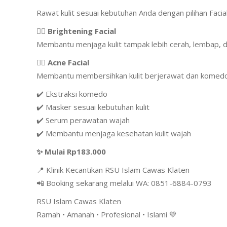
Rawat kulit sesuai kebutuhan Anda dengan pilihan Faci
💆‍♀️ Brightening Facial
Membantu menjaga kulit tampak lebih cerah, lembap, d
💆‍♀️ Acne Facial
Membantu membersihkan kulit berjerawat dan komedo a
✔️ Ekstraksi komedo
✔️ Masker sesuai kebutuhan kulit
✔️ Serum perawatan wajah
✔️ Membantu menjaga kesehatan kulit wajah
✨ Mulai Rp183.000
📍 Klinik Kecantikan RSU Islam Cawas Klaten
📲 Booking sekarang melalui WA: 0851-6884-0793
RSU Islam Cawas Klaten
Ramah • Amanah • Profesional • Islami 💚