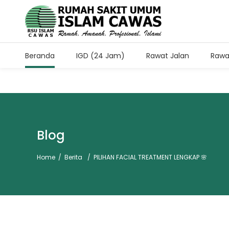
Beranda
IGD (24 Jam)
Rawat Jalan
Rawa
Jam Kunjung Pasien Rawa
Setiap Hari Pukul 11.00-13.
Blog
Home
/
Berita
/
PILIHAN FACIAL TREATMENT LENGKAP 🌸