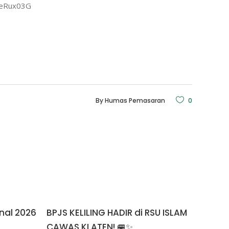
PeRux03G
By
Humas Pemasaran
0
nal 2026
BPJS KELILING HADIR di RSU ISLAM
CAWAS KLATEN! 🚐✨