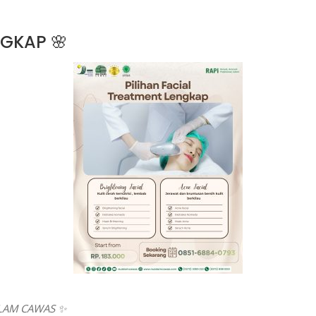
NGKAP 🌸
SLAM CAWAS ✨