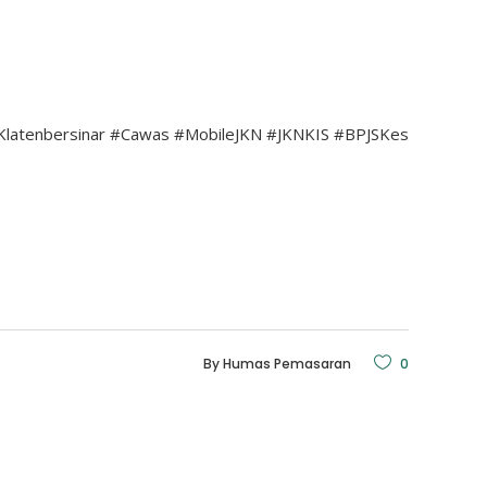
Klatenbersinar
#Cawas
#MobileJKN
#JKNKIS
#BPJSKes
By
Humas Pemasaran
0