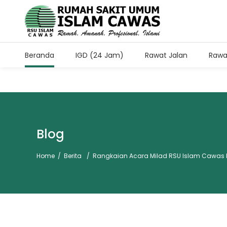
Beranda
IGD (24 Jam)
Rawat Jalan
Rawa
Jam Kunjung Pasien Rawa
Setiap Hari Pukul 11.00-13.
Blog
Home
/
Berita
/
Rangkaian Acara Milad RSU Islam Cawas 