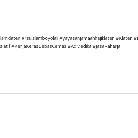
slamklaten
#rsuislamboyolali
#yayasanjamaahhajiklaten
#Klaten
#
siatif
#KerjaKerasBebasCemas
#AdMedika
#JasaRaharja