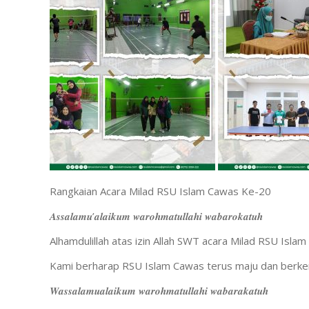
Rangkaian Acara Milad RSU Islam Cawas Ke-20
𝑨𝒔𝒔𝒂𝒍𝒂𝒎𝒖’𝒂𝒍𝒂𝒊𝒌𝒖𝒎 𝒘𝒂𝒓𝒐𝒉𝒎𝒂𝒕𝒖𝒍𝒍𝒂𝒉𝒊 𝒘𝒂𝒃𝒂𝒓𝒐𝒌𝒂𝒕𝒖𝒉
Alhamdulillah atas izin Allah ‎SWT acara Milad RSU Isla
Kami berharap RSU Islam Cawas terus maju dan berke
𝑾𝒂𝒔𝒔𝒂𝒍𝒂𝒎𝒖𝒂𝒍𝒂𝒊𝒌𝒖𝒎 𝒘𝒂𝒓𝒐𝒉𝒎𝒂𝒕𝒖𝒍𝒍𝒂𝒉𝒊 𝒘𝒂𝒃𝒂𝒓𝒂𝒌𝒂𝒕𝒖𝒉