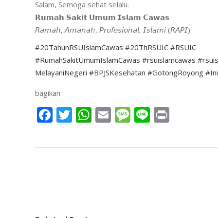
Salam, Semoga sehat selalu.
𝗥𝘂𝗺𝗮𝗵 𝗦𝗮𝗸𝗶𝘁 𝗨𝗺𝘂𝗺 𝗜𝘀𝗹𝗮𝗺 𝗖𝗮𝘄𝗮𝘀
𝘙𝘢𝘮𝘢𝘩, 𝘈𝘮𝘢𝘯𝘢𝘩, 𝘗𝘳𝘰𝘧𝘦𝘴𝘪𝘰𝘯𝘢𝘭, 𝘐𝘴𝘭𝘢𝘮𝘪 (𝘙𝘈𝘗𝘐)
#20TahunRSUIslamCawas
#20ThRSUIC
#RSUIC
#RumahSakitUmumIslamCawas
#rsuislamcawas
#rsui
MelayaniNegeri
#BPJSKesehatan
#GotongRoyong
#Ini
bagikan :
Facebook
Twitter
WhatsApp
Email
Message
Line
Print