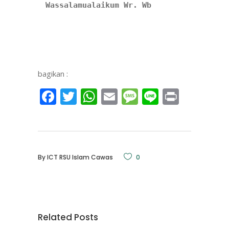
Wassalamualaikum Wr. Wb
bagikan :
Facebook
Twitter
WhatsApp
Email
Message
Line
Print
By
ICT RSU Islam Cawas
0
Related Posts