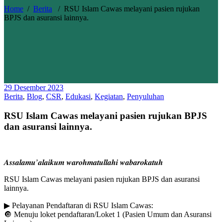
Home
/
Berita
/
RSU Islam Cawas melayani pasien rujukan
BPJS dan asuransi lainnya.
29 Desember 2023
Berita
,
Blog
,
CSR
,
Edukasi
,
Kegiatan
,
Penyuluhan
RSU Islam Cawas melayani pasien rujukan BPJS
dan asuransi lainnya.
𝑨𝒔𝒔𝒂𝒍𝒂𝒎𝒖’𝒂𝒍𝒂𝒊𝒌𝒖𝒎 𝒘𝒂𝒓𝒐𝒉𝒎𝒂𝒕𝒖𝒍𝒍𝒂𝒉𝒊 𝒘𝒂𝒃𝒂𝒓𝒐𝒌𝒂𝒕𝒖𝒉
RSU Islam Cawas melayani pasien rujukan BPJS dan asuransi
lainnya.
▶ Pelayanan Pendaftaran di RSU Islam Cawas:
🔘 Menuju loket pendaftaran/Loket 1 (Pasien Umum dan Asuransi