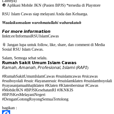
Lainnya)
🔘 Aplikasi Mobile JKN (Pasien BPJS) *tersedia di Playstore
RSU Islam Cawas siap melayani Anda dan Keluarga.
𝑾𝒂𝒂𝒍𝒂𝒊𝒌𝒖𝒎𝒔𝒂𝒍𝒂𝒎 𝒘𝒂𝒓𝒐𝒉𝒎𝒂𝒕𝒖𝒍𝒍𝒂𝒉𝒊 𝒘𝒂𝒃𝒂𝒓𝒂𝒌𝒂𝒕𝒖𝒉
𝙁𝙤𝙧 𝙢𝙤𝙧𝙚 𝙞𝙣𝙛𝙤𝙧𝙢𝙖𝙩𝙞𝙤𝙣
linktr.ee/InformasiRSUIslamCawas
📎 Jangan lupa untuk follow, like, share, dan comment di Media
Sosial RSU Islam Cawas.
Salam, Semoga sehat selalu.
𝗥𝘂𝗺𝗮𝗵 𝗦𝗮𝗸𝗶𝘁 𝗨𝗺𝘂𝗺 𝗜𝘀𝗹𝗮𝗺 𝗖𝗮𝘄𝗮𝘀
𝘙𝘢𝘮𝘢𝘩, 𝘈𝘮𝘢𝘯𝘢𝘩, 𝘗𝘳𝘰𝘧𝘦𝘴𝘪𝘰𝘯𝘢𝘭, 𝘐𝘴𝘭𝘢𝘮𝘪 (𝘙𝘈𝘗𝘐)
#RumahSakitUmumIslamCawas #rsuislamcawas #rsicawas
#rsuiboyolali #rsuic #layananrsuic #rsuislamklaten #rsuislamboyolali
#yayasanjamaahhajiklaten #Klaten #Klatenbersinar #Cawas
#MobileJKN #BPJSKesehatanRI #JKNKIS
#BPJSKesMelayaniNegeri
#DenganGotongRoyongSemuaTertolong
bagikan :