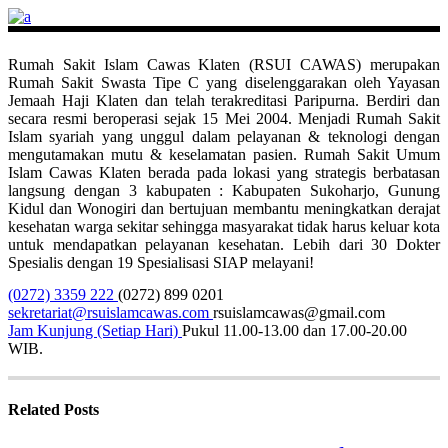
Rumah Sakit Islam Cawas Klaten (RSUI CAWAS) merupakan
Rumah Sakit Swasta Tipe C yang diselenggarakan oleh Yayasan
Jemaah Haji Klaten dan telah terakreditasi Paripurna. Berdiri dan
secara resmi beroperasi sejak 15 Mei 2004. Menjadi Rumah Sakit
Islam syariah yang unggul dalam pelayanan & teknologi dengan
mengutamakan mutu & keselamatan pasien. Rumah Sakit Umum
Islam Cawas Klaten berada pada lokasi yang strategis berbatasan
langsung dengan 3 kabupaten : Kabupaten Sukoharjo, Gunung
Kidul dan Wonogiri dan bertujuan membantu meningkatkan derajat
kesehatan warga sekitar sehingga masyarakat tidak harus keluar kota
untuk mendapatkan pelayanan kesehatan. Lebih dari 30 Dokter
Spesialis dengan 19 Spesialisasi SIAP melayani!
(0272) 3359 222
(0272) 899 0201
sekretariat@rsuislamcawas.com
rsuislamcawas@gmail.com
Jam Kunjung (Setiap Hari)
Pukul 11.00-13.00 dan 17.00-20.00
WIB.
Related Posts