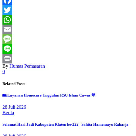
Facebook
Twitter
WhatsApp
Email
Message
Line
By
Humas Pemasaran
Print
0
Related Posts
🏡 Layanan Homecare Unggulan RSU Islam Cawas 💚
28 Juli 2026
Berita
Selamat Hari Jadi Kabupaten Klaten ke-222 | Sahita Hamemayu Raharja