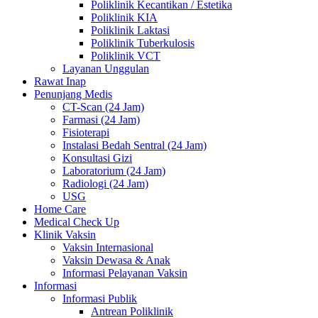
Poliklinik Kecantikan / Estetika
Poliklinik KIA
Poliklinik Laktasi
Poliklinik Tuberkulosis
Poliklinik VCT
Layanan Unggulan
Rawat Inap
Penunjang Medis
CT-Scan (24 Jam)
Farmasi (24 Jam)
Fisioterapi
Instalasi Bedah Sentral (24 Jam)
Konsultasi Gizi
Laboratorium (24 Jam)
Radiologi (24 Jam)
USG
Home Care
Medical Check Up
Klinik Vaksin
Vaksin Internasional
Vaksin Dewasa & Anak
Informasi Pelayanan Vaksin
Informasi
Informasi Publik
Antrean Poliklinik