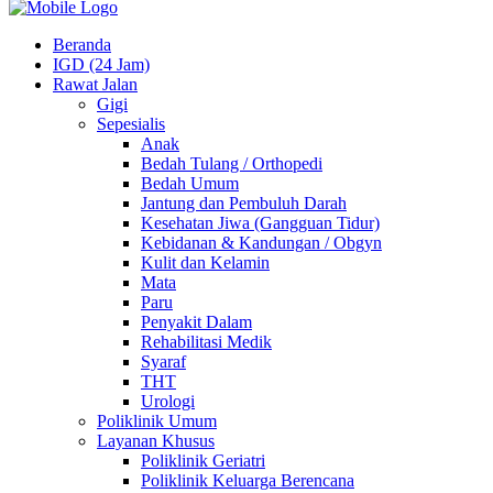
Beranda
IGD (24 Jam)
Rawat Jalan
Gigi
Sepesialis
Anak
Bedah Tulang / Orthopedi
Bedah Umum
Jantung dan Pembuluh Darah
Kesehatan Jiwa (Gangguan Tidur)
Kebidanan & Kandungan / Obgyn
Kulit dan Kelamin
Mata
Paru
Penyakit Dalam
Rehabilitasi Medik
Syaraf
THT
Urologi
Poliklinik Umum
Layanan Khusus
Poliklinik Geriatri
Poliklinik Keluarga Berencana