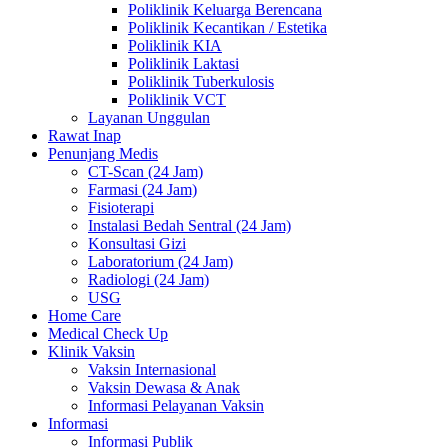
Poliklinik Keluarga Berencana
Poliklinik Kecantikan / Estetika
Poliklinik KIA
Poliklinik Laktasi
Poliklinik Tuberkulosis
Poliklinik VCT
Layanan Unggulan
Rawat Inap
Penunjang Medis
CT-Scan (24 Jam)
Farmasi (24 Jam)
Fisioterapi
Instalasi Bedah Sentral (24 Jam)
Konsultasi Gizi
Laboratorium (24 Jam)
Radiologi (24 Jam)
USG
Home Care
Medical Check Up
Klinik Vaksin
Vaksin Internasional
Vaksin Dewasa & Anak
Informasi Pelayanan Vaksin
Informasi
Informasi Publik