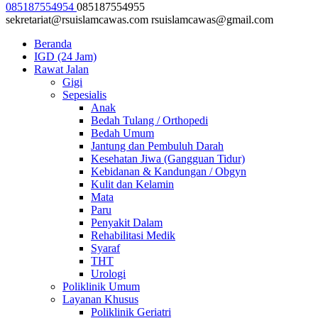
085187554954
085187554955
sekretariat@rsuislamcawas.com
rsuislamcawas@gmail.com
Beranda
IGD (24 Jam)
Rawat Jalan
Gigi
Sepesialis
Anak
Bedah Tulang / Orthopedi
Bedah Umum
Jantung dan Pembuluh Darah
Kesehatan Jiwa (Gangguan Tidur)
Kebidanan & Kandungan / Obgyn
Kulit dan Kelamin
Mata
Paru
Penyakit Dalam
Rehabilitasi Medik
Syaraf
THT
Urologi
Poliklinik Umum
Layanan Khusus
Poliklinik Geriatri