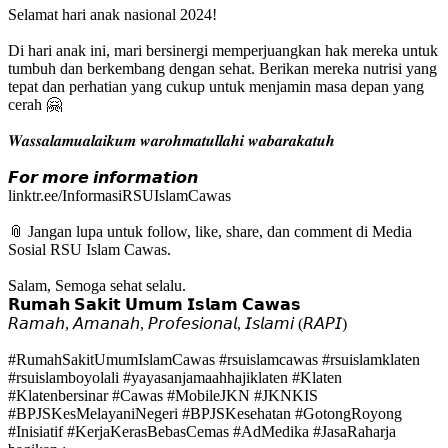
Selamat hari anak nasional 2024!
Di hari anak ini, mari bersinergi memperjuangkan hak mereka untuk
tumbuh dan berkembang dengan sehat. Berikan mereka nutrisi yang
tepat dan perhatian yang cukup untuk menjamin masa depan yang
cerah 🤗
𝑾𝒂𝒔𝒔𝒂𝒍𝒂𝒎𝒖𝒂𝒍𝒂𝒊𝒌𝒖𝒎 𝒘𝒂𝒓𝒐𝒉𝒎𝒂𝒕𝒖𝒍𝒍𝒂𝒉𝒊 𝒘𝒂𝒃𝒂𝒓𝒂𝒌𝒂𝒕𝒖𝒉
𝙁𝙤𝙧 𝙢𝙤𝙧𝙚 𝙞𝙣𝙛𝙤𝙧𝙢𝙖𝙩𝙞𝙤𝙣
linktr.ee/InformasiRSUIslamCawas
📎 Jangan lupa untuk follow, like, share, dan comment di Media
Sosial RSU Islam Cawas.
Salam, Semoga sehat selalu.
𝗥𝘂𝗺𝗮𝗵 𝗦𝗮𝗸𝗶𝘁 𝗨𝗺𝘂𝗺 𝗜𝘀𝗹𝗮𝗺 𝗖𝗮𝘄𝗮𝘀
𝘙𝘢𝘮𝘢𝘩, 𝘈𝘮𝘢𝘯𝘢𝘩, 𝘗𝘳𝘰𝘧𝘦𝘴𝘪𝘰𝘯𝘢𝘭, 𝘐𝘴𝘭𝘢𝘮𝘪 (𝘙𝘈𝘗𝘐)
#RumahSakitUmumIslamCawas
#rsuislamcawas
#rsuislamklaten
#rsuislamboyolali
#yayasanjamaahhajiklaten
#Klaten
#Klatenbersinar
#Cawas
#MobileJKN
#JKNKIS
#BPJSKesMelayaniNegeri
#BPJSKesehatan
#GotongRoyong
#Inisiatif
#KerjaKerasBebasCemas
#AdMedika
#JasaRaharja