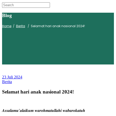
Blog
Home
/
Berita
/
Selamat hari anak nasional 2024!
23 Juli 2024
Berita
Selamat hari anak nasional 2024!
𝑨𝒔𝒔𝒂𝒍𝒂𝒎𝒖’𝒂𝒍𝒂𝒊𝒌𝒖𝒎 𝒘𝒂𝒓𝒐𝒉𝒎𝒂𝒕𝒖𝒍𝒍𝒂𝒉𝒊 𝒘𝒂𝒃𝒂𝒓𝒐𝒌𝒂𝒕𝒖𝒉