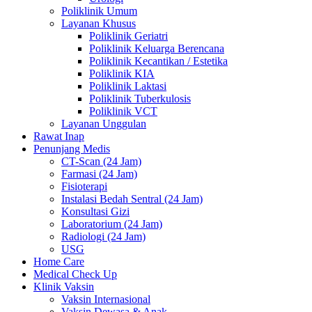
Poliklinik Umum
Layanan Khusus
Poliklinik Geriatri
Poliklinik Keluarga Berencana
Poliklinik Kecantikan / Estetika
Poliklinik KIA
Poliklinik Laktasi
Poliklinik Tuberkulosis
Poliklinik VCT
Layanan Unggulan
Rawat Inap
Penunjang Medis
CT-Scan (24 Jam)
Farmasi (24 Jam)
Fisioterapi
Instalasi Bedah Sentral (24 Jam)
Konsultasi Gizi
Laboratorium (24 Jam)
Radiologi (24 Jam)
USG
Home Care
Medical Check Up
Klinik Vaksin
Vaksin Internasional
Vaksin Dewasa & Anak