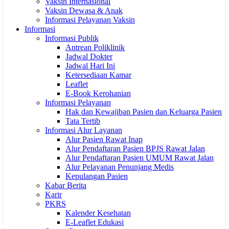
Vaksin Internasional
Vaksin Dewasa & Anak
Informasi Pelayanan Vaksin
Informasi
Informasi Publik
Antrean Poliklinik
Jadwal Dokter
Jadwal Hari Ini
Ketersediaan Kamar
Leaflet
E-Book Kerohanian
Informasi Pelayanan
Hak dan Kewajiban Pasien dan Keluarga Pasien
Tata Tertib
Informasi Alur Layanan
Alur Pasien Rawat Inap
Alur Pendaftaran Pasien BPJS Rawat Jalan
Alur Pendaftaran Pasien UMUM Rawat Jalan
Alur Pelayanan Penunjang Medis
Kepulangan Pasien
Kabar Berita
Karir
PKRS
Kalender Kesehatan
E-Leaflet Edukasi