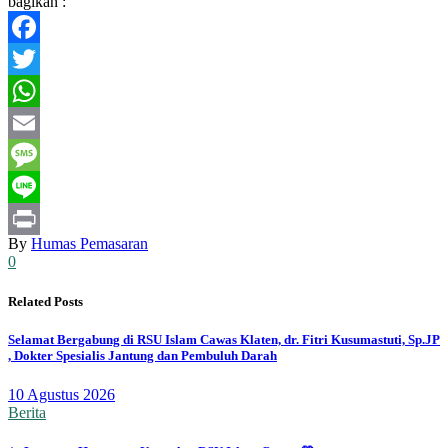
bagikan :
Facebook
Twitter
WhatsApp
Email
Message
Line
By
Humas Pemasaran
Print
0
Related Posts
Selamat Bergabung di RSU Islam Cawas Klaten, dr. Fitri Kusumastuti, Sp.JP
, Dokter Spesialis Jantung dan Pembuluh Darah
10 Agustus 2026
Berita