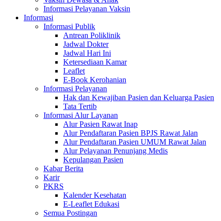
Informasi Pelayanan Vaksin
Informasi
Informasi Publik
Antrean Poliklinik
Jadwal Dokter
Jadwal Hari Ini
Ketersediaan Kamar
Leaflet
E-Book Kerohanian
Informasi Pelayanan
Hak dan Kewajiban Pasien dan Keluarga Pasien
Tata Tertib
Informasi Alur Layanan
Alur Pasien Rawat Inap
Alur Pendaftaran Pasien BPJS Rawat Jalan
Alur Pendaftaran Pasien UMUM Rawat Jalan
Alur Pelayanan Penunjang Medis
Kepulangan Pasien
Kabar Berita
Karir
PKRS
Kalender Kesehatan
E-Leaflet Edukasi
Semua Postingan