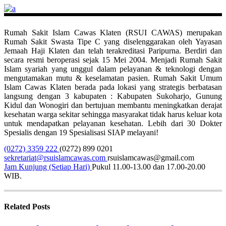
Rumah Sakit Islam Cawas Klaten (RSUI CAWAS) merupakan
Rumah Sakit Swasta Tipe C yang diselenggarakan oleh Yayasan
Jemaah Haji Klaten dan telah terakreditasi Paripurna. Berdiri dan
secara resmi beroperasi sejak 15 Mei 2004. Menjadi Rumah Sakit
Islam syariah yang unggul dalam pelayanan & teknologi dengan
mengutamakan mutu & keselamatan pasien. Rumah Sakit Umum
Islam Cawas Klaten berada pada lokasi yang strategis berbatasan
langsung dengan 3 kabupaten : Kabupaten Sukoharjo, Gunung
Kidul dan Wonogiri dan bertujuan membantu meningkatkan derajat
kesehatan warga sekitar sehingga masyarakat tidak harus keluar kota
untuk mendapatkan pelayanan kesehatan. Lebih dari 30 Dokter
Spesialis dengan 19 Spesialisasi SIAP melayani!
(0272) 3359 222
(0272) 899 0201
sekretariat@rsuislamcawas.com
rsuislamcawas@gmail.com
Jam Kunjung (Setiap Hari)
Pukul 11.00-13.00 dan 17.00-20.00
WIB.
Related Posts