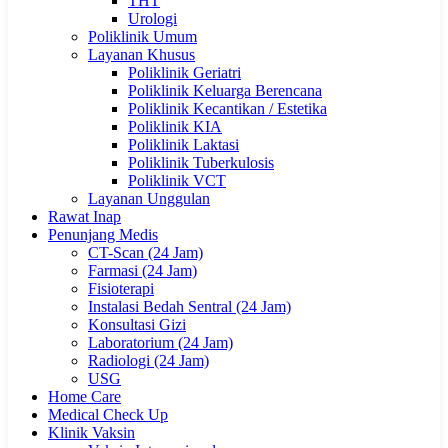
THT
Urologi
Poliklinik Umum
Layanan Khusus
Poliklinik Geriatri
Poliklinik Keluarga Berencana
Poliklinik Kecantikan / Estetika
Poliklinik KIA
Poliklinik Laktasi
Poliklinik Tuberkulosis
Poliklinik VCT
Layanan Unggulan
Rawat Inap
Penunjang Medis
CT-Scan (24 Jam)
Farmasi (24 Jam)
Fisioterapi
Instalasi Bedah Sentral (24 Jam)
Konsultasi Gizi
Laboratorium (24 Jam)
Radiologi (24 Jam)
USG
Home Care
Medical Check Up
Klinik Vaksin