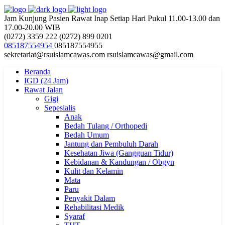
Jam Kunjung Pasien Rawat Inap
Setiap Hari Pukul 11.00-13.00 dan
17.00-20.00 WIB
(0272) 3359 222
(0272) 899 0201
085187554954
085187554955
sekretariat@rsuislamcawas.com
rsuislamcawas@gmail.com
Beranda
IGD (24 Jam)
Rawat Jalan
Gigi
Sepesialis
Anak
Bedah Tulang / Orthopedi
Bedah Umum
Jantung dan Pembuluh Darah
Kesehatan Jiwa (Gangguan Tidur)
Kebidanan & Kandungan / Obgyn
Kulit dan Kelamin
Mata
Paru
Penyakit Dalam
Rehabilitasi Medik
Syaraf