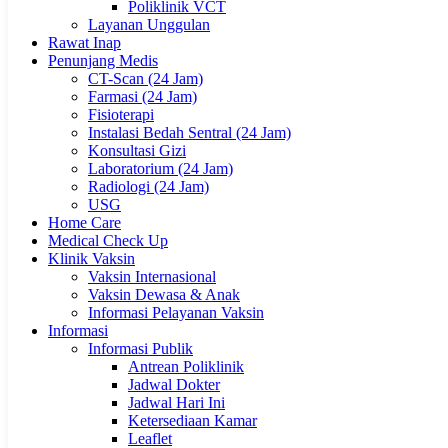
Poliklinik VCT
Layanan Unggulan
Rawat Inap
Penunjang Medis
CT-Scan (24 Jam)
Farmasi (24 Jam)
Fisioterapi
Instalasi Bedah Sentral (24 Jam)
Konsultasi Gizi
Laboratorium (24 Jam)
Radiologi (24 Jam)
USG
Home Care
Medical Check Up
Klinik Vaksin
Vaksin Internasional
Vaksin Dewasa & Anak
Informasi Pelayanan Vaksin
Informasi
Informasi Publik
Antrean Poliklinik
Jadwal Dokter
Jadwal Hari Ini
Ketersediaan Kamar
Leaflet