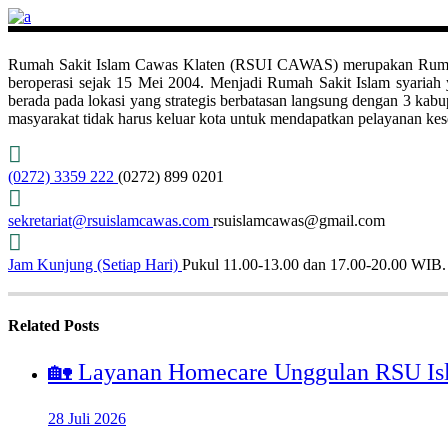
Rumah Sakit Islam Cawas Klaten (RSUI CAWAS) merupakan Rumah Sak
beroperasi sejak 15 Mei 2004. Menjadi Rumah Sakit Islam syari
berada pada lokasi yang strategis berbatasan langsung dengan 3 ka
masyarakat tidak harus keluar kota untuk mendapatkan pelayanan kese
(0272) 3359 222
(0272) 899 0201
sekretariat@rsuislamcawas.com
rsuislamcawas@gmail.com
Jam Kunjung (Setiap Hari)
Pukul 11.00-13.00 dan 17.00-20.00 WIB.
Related Posts
🏡 Layanan Homecare Unggulan RSU Is
28 Juli 2026