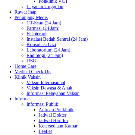
Poliklinik VCT
Layanan Unggulan
Rawat Inap
Penunjang Medis
CT-Scan (24 Jam)
Farmasi (24 Jam)
Fisioterapi
Instalasi Bedah Sentral (24 Jam)
Konsultasi Gizi
Laboratorium (24 Jam)
Radiologi (24 Jam)
USG
Home Care
Medical Check Up
Klinik Vaksin
Vaksin Internasional
Vaksin Dewasa & Anak
Informasi Pelayanan Vaksin
Informasi
Informasi Publik
Antrean Poliklinik
Jadwal Dokter
Jadwal Hari Ini
Ketersediaan Kamar
Leaflet