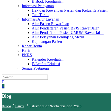
E-Book Kerohanian
Informasi Pelayanan
Hak dan Kewajiban Pasien dan Keluarga Pasien
Tata Tertib
Informasi Alur Layanan
Alur Pasien Rawat Inap
Alur Pendaftaran Pasien BPJS Rawat Jalan
Alur Pendaftaran Pasien UMUM Rawat Jalan
Alur Pelayanan Penunjang Medis
Kepulangan Pasien
Kabar Berita
Karir
PKRS
Kalender Kesehatan
E-Leaflet Edukasi
Semua Postingan
Blog
Home
/
Berita
/
Selamat Hari Santri Nasional 2025