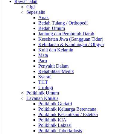
Rawat Jalan
Gigi
Sepesialis
Anak
Bedah Tulang / Orthopedi
Bedah Umum
Jantung dan Pembuluh Darah
Kesehatan Jiwa (Gangguan Tidur)
Kebidanan & Kandungan / Obgyn
Kulit dan Kelamin
Mata
Paru
Penyakit Dalam
Rehabilitasi Medik
Syaraf
THT
Urologi
Poliklinik Umum
Layanan Khusus
Poliklinik Geriatri
Poliklinik Keluarga Berencana
Poliklinik Kecantikan / Estetika
Poliklinik KIA
Poliklinik Laktasi
Poliklinik Tuberkulosis