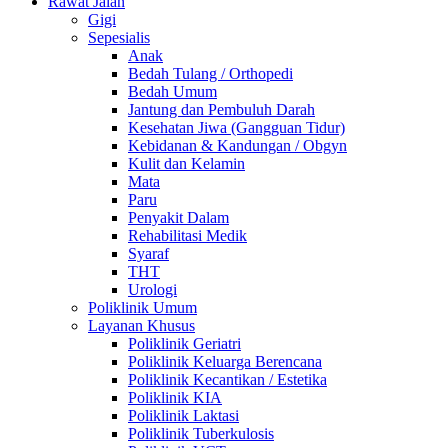
Rawat Jalan
Gigi
Sepesialis
Anak
Bedah Tulang / Orthopedi
Bedah Umum
Jantung dan Pembuluh Darah
Kesehatan Jiwa (Gangguan Tidur)
Kebidanan & Kandungan / Obgyn
Kulit dan Kelamin
Mata
Paru
Penyakit Dalam
Rehabilitasi Medik
Syaraf
THT
Urologi
Poliklinik Umum
Layanan Khusus
Poliklinik Geriatri
Poliklinik Keluarga Berencana
Poliklinik Kecantikan / Estetika
Poliklinik KIA
Poliklinik Laktasi
Poliklinik Tuberkulosis