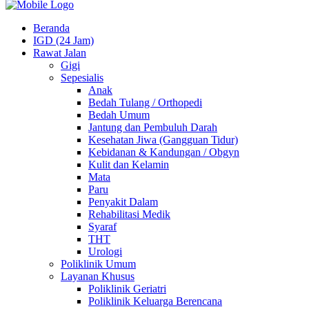
Beranda
IGD (24 Jam)
Rawat Jalan
Gigi
Sepesialis
Anak
Bedah Tulang / Orthopedi
Bedah Umum
Jantung dan Pembuluh Darah
Kesehatan Jiwa (Gangguan Tidur)
Kebidanan & Kandungan / Obgyn
Kulit dan Kelamin
Mata
Paru
Penyakit Dalam
Rehabilitasi Medik
Syaraf
THT
Urologi
Poliklinik Umum
Layanan Khusus
Poliklinik Geriatri
Poliklinik Keluarga Berencana