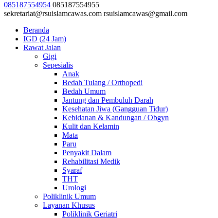
085187554954
085187554955
sekretariat@rsuislamcawas.com
rsuislamcawas@gmail.com
Beranda
IGD (24 Jam)
Rawat Jalan
Gigi
Sepesialis
Anak
Bedah Tulang / Orthopedi
Bedah Umum
Jantung dan Pembuluh Darah
Kesehatan Jiwa (Gangguan Tidur)
Kebidanan & Kandungan / Obgyn
Kulit dan Kelamin
Mata
Paru
Penyakit Dalam
Rehabilitasi Medik
Syaraf
THT
Urologi
Poliklinik Umum
Layanan Khusus
Poliklinik Geriatri