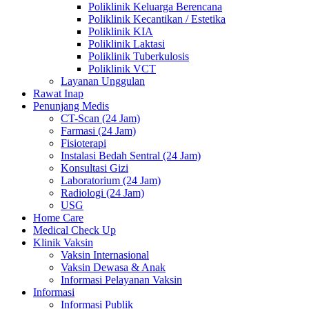
Poliklinik Keluarga Berencana
Poliklinik Kecantikan / Estetika
Poliklinik KIA
Poliklinik Laktasi
Poliklinik Tuberkulosis
Poliklinik VCT
Layanan Unggulan
Rawat Inap
Penunjang Medis
CT-Scan (24 Jam)
Farmasi (24 Jam)
Fisioterapi
Instalasi Bedah Sentral (24 Jam)
Konsultasi Gizi
Laboratorium (24 Jam)
Radiologi (24 Jam)
USG
Home Care
Medical Check Up
Klinik Vaksin
Vaksin Internasional
Vaksin Dewasa & Anak
Informasi Pelayanan Vaksin
Informasi
Informasi Publik