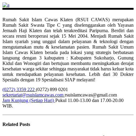
Rumah Sakit Islam Cawas Klaten (RSUI CAWAS) merupakan
Rumah Sakit Swasta Tipe C yang diselenggarakan oleh Yayasan
Jemaah Haji Klaten dan telah terakreditasi Paripurna. Berdiri dan
secara resmi beroperasi sejak 15 Mei 2004. Menjadi Rumah Sakit
Islam syariah yang unggul dalam pelayanan & teknologi dengan
mengutamakan mutu & keselamatan pasien. Rumah Sakit Umum
Islam Cawas Klaten berada pada lokasi yang strategis berbatasan
langsung dengan 3 kabupaten : Kabupaten Sukoharjo, Gunung
Kidul dan Wonogiri dan bertujuan membantu meningkatkan derajat
kesehatan warga sekitar sehingga masyarakat tidak harus keluar kota
untuk mendapatkan pelayanan kesehatan. Lebih dari 30 Dokter
Spesialis dengan 19 Spesialisasi SIAP melayani!
(0272) 3359 222
(0272) 899 0201
sekretariat@rsuislamcawas.com
rsuislamcawas@gmail.com
Jam Kunjung (Setiap Hari)
Pukul 11.00-13.00 dan 17.00-20.00
WIB.
Related Posts