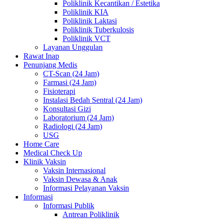
Poliklinik Kecantikan / Estetika
Poliklinik KIA
Poliklinik Laktasi
Poliklinik Tuberkulosis
Poliklinik VCT
Layanan Unggulan
Rawat Inap
Penunjang Medis
CT-Scan (24 Jam)
Farmasi (24 Jam)
Fisioterapi
Instalasi Bedah Sentral (24 Jam)
Konsultasi Gizi
Laboratorium (24 Jam)
Radiologi (24 Jam)
USG
Home Care
Medical Check Up
Klinik Vaksin
Vaksin Internasional
Vaksin Dewasa & Anak
Informasi Pelayanan Vaksin
Informasi
Informasi Publik
Antrean Poliklinik