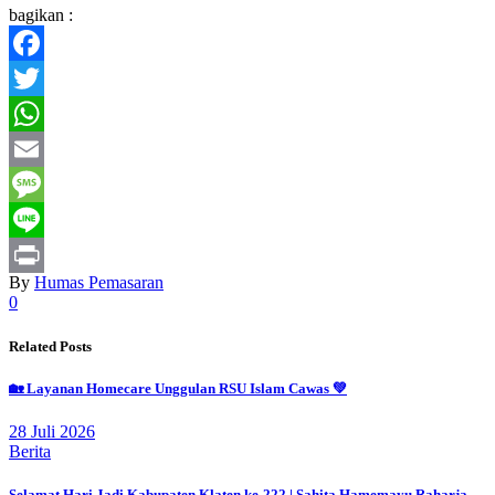
bagikan :
Facebook
Twitter
WhatsApp
Email
Message
Line
By
Humas Pemasaran
Print
0
Related Posts
🏡 Layanan Homecare Unggulan RSU Islam Cawas 💚
28 Juli 2026
Berita
Selamat Hari Jadi Kabupaten Klaten ke-222 | Sahita Hamemayu Raharja