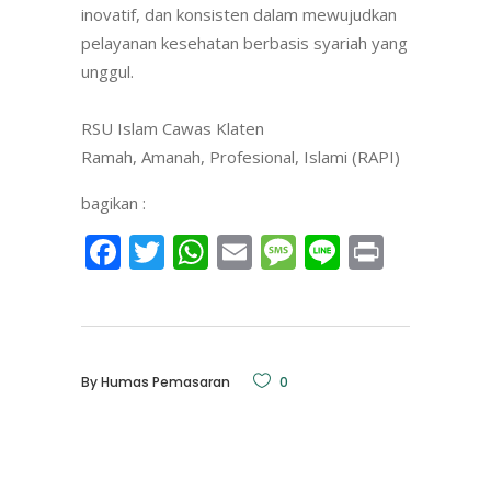
inovatif, dan konsisten dalam mewujudkan
pelayanan kesehatan berbasis syariah yang
unggul.
RSU Islam Cawas Klaten
Ramah, Amanah, Profesional, Islami (RAPI)
bagikan :
Facebook
Twitter
WhatsApp
Email
Message
Line
Print
By
Humas Pemasaran
0