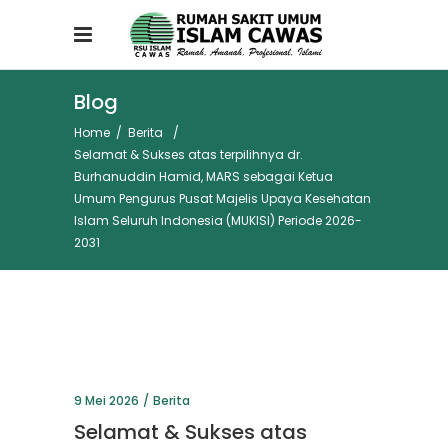
Blog
Home
/
Berita
/
Selamat & Sukses atas terpilihnya dr.
Burhanuddin Hamid, MARS sebagai Ketua
Umum Pengurus Pusat Majelis Upaya Kesehatan
Islam Seluruh Indonesia (MUKISI) Periode 2026-
2031
9 Mei 2026
Berita
Selamat & Sukses atas