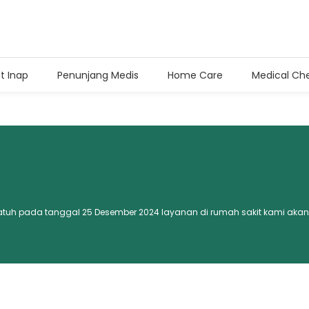
t Inap
Penunjang Medis
Home Care
Medical Ch
t Inap
(0272) 3359 222
00 dan 17.00-20.00 WIB
(0272) 899 0201
al jatuh pada tanggal 25 Desember 2024 layanan di rumah sakit kami akan