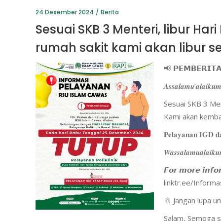
24 Desember 2024
Berita
Sesuai SKB 3 Menteri, libur H
rumah sakit kami akan libur 
📢 𝗣𝗘𝗠𝗕𝗘𝗥𝗜𝗧
𝑨𝒔𝒔𝒂𝒍𝒂𝒎𝒖’𝒂𝒍𝒂𝒊𝒌𝒖𝒎
Sesuai SKB 3 Men
Kami akan kembal
𝐏𝐞𝐥𝐚𝐲𝐚𝐧𝐚𝐧 𝐈𝐆𝐃 𝐝
𝑾𝒂𝒔𝒔𝒂𝒍𝒂𝒎𝒖𝒂𝒍𝒂𝒊𝒌𝒖
𝙁𝙤𝙧 𝙢𝙤𝙧𝙚 𝙞𝙣𝙛𝙤
linktr.ee/Infor
📎 Jangan lupa u
Salam, Semoga se