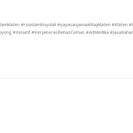
mklaten #rsuislamboyolali #yayasanjamaahhajiklaten #Klaten 
ong #Inisiatif #KerjaKerasBebasCemas #AdMedika #JasaRahar