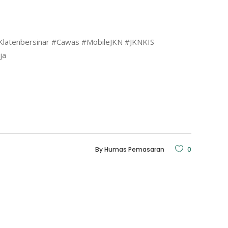
#Klatenbersinar #Cawas #MobileJKN #JKNKIS
ja
By
Humas Pemasaran
0