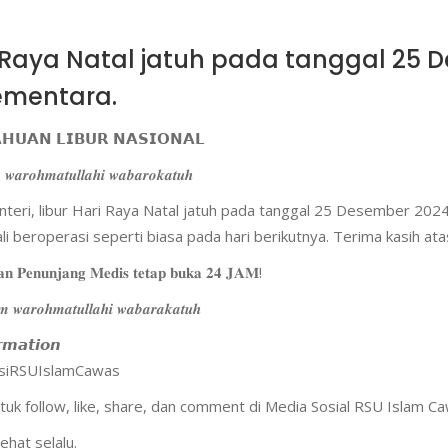
ari Raya Natal jatuh pada tanggal 25
sementara.
𝗛𝗨𝗔𝗡 𝗟𝗜𝗕𝗨𝗥 𝗡𝗔𝗦𝗜𝗢𝗡𝗔𝗟
 𝒘𝒂𝒓𝒐𝒉𝒎𝒂𝒕𝒖𝒍𝒍𝒂𝒉𝒊 𝒘𝒂𝒃𝒂𝒓𝒐𝒌𝒂𝒕𝒖𝒉
teri, libur Hari Raya Natal jatuh pada tanggal 25 Desember 2024 
i beroperasi seperti biasa pada hari berikutnya. Terima kasih at
𝐧 𝐏𝐞𝐧𝐮𝐧𝐣𝐚𝐧𝐠 𝐌𝐞𝐝𝐢𝐬 𝐭𝐞𝐭𝐚𝐩 𝐛𝐮𝐤𝐚 𝟐𝟒 𝐉𝐀𝐌!
𝒎 𝒘𝒂𝒓𝒐𝒉𝒎𝒂𝒕𝒖𝒍𝒍𝒂𝒉𝒊 𝒘𝒂𝒃𝒂𝒓𝒂𝒌𝒂𝒕𝒖𝒉
𝙧𝙢𝙖𝙩𝙞𝙤𝙣
masiRSUIslamCawas
ntuk follow, like, share, dan comment di Media Sosial RSU Islam C
hat selalu.