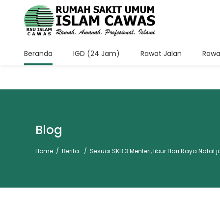
Beranda
IGD (24 Jam)
Rawat Jalan
Rawa
Jam Kunjung Pasien Rawa
Setiap Hari Pukul 11.00-13.
Blog
Home
/
Berita
/
Sesuai SKB 3 Menteri, libur Hari Raya Nat