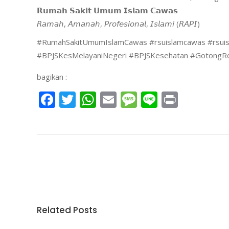
𝗥𝘂𝗺𝗮𝗵 𝗦𝗮𝗸𝗶𝘁 𝗨𝗺𝘂𝗺 𝗜𝘀𝗹𝗮𝗺 𝗖𝗮𝘄𝗮𝘀
𝘙𝘢𝘮𝘢𝘩, 𝘈𝘮𝘢𝘯𝘢𝘩, 𝘗𝘳𝘰𝘧𝘦𝘴𝘪𝘰𝘯𝘢𝘭, 𝘐𝘴𝘭𝘢𝘮𝘪 (𝘙𝘈𝘗𝘐)
#RumahSakitUmumIslamCawas #rsuislamcawas #rsuisla
#BPJSKesMelayaniNegeri #BPJSKesehatan #GotongRoy
bagikan :
Facebook
Twitter
WhatsApp
Email
Message
Line
Print
Related Posts