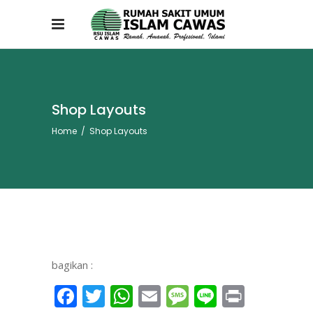
Shop Layouts
Home
/
Shop Layouts
bagikan :
Facebook
Twitter
WhatsApp
Email
Message
Line
Print