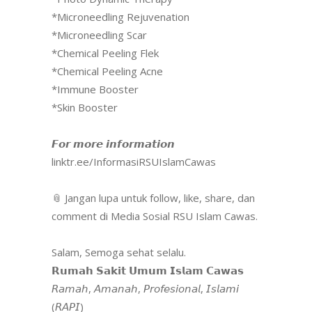
*Microneedling Rejuvenation
*Microneedling Scar
*Chemical Peeling Flek
*Chemical Peeling Acne
*Immune Booster
*Skin Booster
𝙁𝙤𝙧 𝙢𝙤𝙧𝙚 𝙞𝙣𝙛𝙤𝙧𝙢𝙖𝙩𝙞𝙤𝙣
linktr.ee/InformasiRSUIslamCawas
📎 Jangan lupa untuk follow, like, share, dan
comment di Media Sosial RSU Islam Cawas.
Salam, Semoga sehat selalu.
𝗥𝘂𝗺𝗮𝗵 𝗦𝗮𝗸𝗶𝘁 𝗨𝗺𝘂𝗺 𝗜𝘀𝗹𝗮𝗺 𝗖𝗮𝘄𝗮𝘀
𝘙𝘢𝘮𝘢𝘩, 𝘈𝘮𝘢𝘯𝘢𝘩, 𝘗𝘳𝘰𝘧𝘦𝘴𝘪𝘰𝘯𝘢𝘭, 𝘐𝘴𝘭𝘢𝘮𝘪
(𝘙𝘈𝘗𝘐)