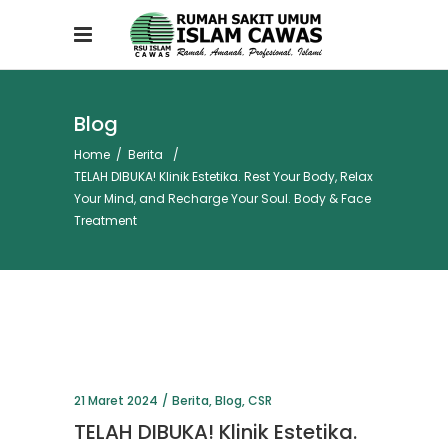
Blog
Home
/
Berita
/
TELAH DIBUKA! Klinik Estetika. Rest Your Body, Relax
Your Mind, and Recharge Your Soul. Body & Face
Treatment
21 Maret 2024
Berita
,
Blog
,
CSR
TELAH DIBUKA! Klinik Estetika.