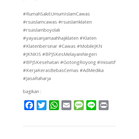
#RumahSakitUmumIslamCawas
#rsuislamcawas
#rsuislamklaten
#rsuislamboyolali
#yayasanjamaahhajiklaten
#Klaten
#Klatenbersinar
#Cawas
#MobileJKN
#JKNKIS
#BPJSKesMelayaniNegeri
#BPJSKesehatan
#GotongRoyong
#Inisiatif
#KerjaKerasBebasCemas
#AdMedika
#JasaRaharja
bagikan :
Facebook
Twitter
WhatsApp
Email
Message
Line
Print