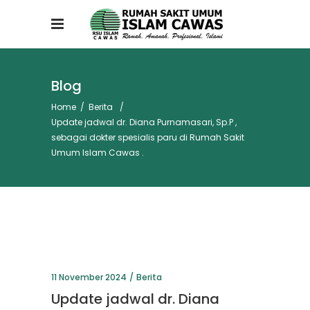
Blog
Home
/
Berita
/
Update jadwal dr. Diana Purnamasari, Sp.P ,
sebagai dokter spesialis paru di Rumah Sakit
Umum Islam Cawas .
11 November 2024
Berita
Update jadwal dr. Diana