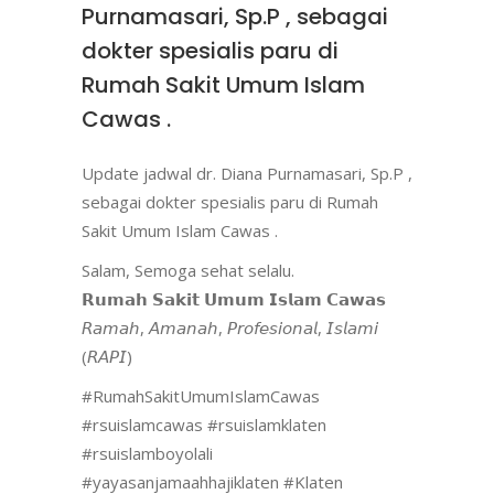
Purnamasari, Sp.P , sebagai
dokter spesialis paru di
Rumah Sakit Umum Islam
Cawas .
Update jadwal dr. Diana Purnamasari, Sp.P ,
sebagai dokter spesialis paru di Rumah
Sakit Umum Islam Cawas .
Salam, Semoga sehat selalu.
𝗥𝘂𝗺𝗮𝗵 𝗦𝗮𝗸𝗶𝘁 𝗨𝗺𝘂𝗺 𝗜𝘀𝗹𝗮𝗺 𝗖𝗮𝘄𝗮𝘀
𝘙𝘢𝘮𝘢𝘩, 𝘈𝘮𝘢𝘯𝘢𝘩, 𝘗𝘳𝘰𝘧𝘦𝘴𝘪𝘰𝘯𝘢𝘭, 𝘐𝘴𝘭𝘢𝘮𝘪
(𝘙𝘈𝘗𝘐)
#RumahSakitUmumIslamCawas
#rsuislamcawas #rsuislamklaten
#rsuislamboyolali
#yayasanjamaahhajiklaten #Klaten