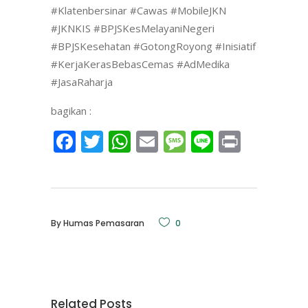
#Klatenbersinar #Cawas #MobileJKN
#JKNKIS #BPJSKesMelayaniNegeri
#BPJSKesehatan #GotongRoyong #Inisiatif
#KerjaKerasBebasCemas #AdMedika
#JasaRaharja
bagikan :
Facebook
Twitter
WhatsApp
Email
Message
Line
Print
By
Humas Pemasaran
0
Related Posts