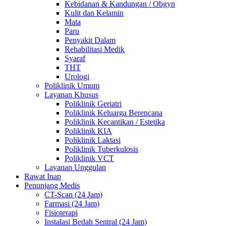
Kebidanan & Kandungan / Obgyn
Kulit dan Kelamin
Mata
Paru
Penyakit Dalam
Rehabilitasi Medik
Syaraf
THT
Urologi
Poliklinik Umum
Layanan Khusus
Poliklinik Geriatri
Poliklinik Keluarga Berencana
Poliklinik Kecantikan / Estetika
Poliklinik KIA
Poliklinik Laktasi
Poliklinik Tuberkulosis
Poliklinik VCT
Layanan Unggulan
Rawat Inap
Penunjang Medis
CT-Scan (24 Jam)
Farmasi (24 Jam)
Fisioterapi
Instalasi Bedah Sentral (24 Jam)