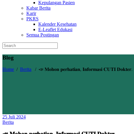
Kepulangan Pasien
Kabar Berita
Karir
PKRS
Kalender Kesehatan
E-Leaflet Edukasi
Semua Postingan
Blog
Home
/
Berita
/
📣 𝐌𝐨𝐡𝐨𝐧 𝐩𝐞𝐫𝐡𝐚𝐭𝐢𝐚𝐧, 𝐈𝐧𝐟𝐨𝐫𝐦𝐚𝐬𝐢 𝐂𝐔𝐓𝐈 𝐃𝐨𝐤𝐭𝐞𝐫.
25 Juli 2024
Berita
📣 𝐌𝐨𝐡𝐨𝐧 𝐩𝐞𝐫𝐡𝐚𝐭𝐢𝐚𝐧, 𝐈𝐧𝐟𝐨𝐫𝐦𝐚𝐬𝐢 𝐂𝐔𝐓𝐈 𝐃𝐨𝐤𝐭𝐞𝐫.