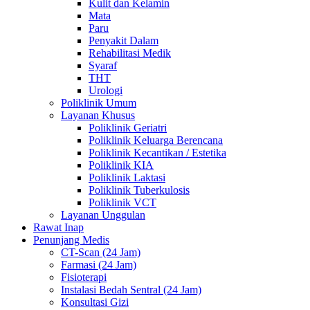
Kulit dan Kelamin
Mata
Paru
Penyakit Dalam
Rehabilitasi Medik
Syaraf
THT
Urologi
Poliklinik Umum
Layanan Khusus
Poliklinik Geriatri
Poliklinik Keluarga Berencana
Poliklinik Kecantikan / Estetika
Poliklinik KIA
Poliklinik Laktasi
Poliklinik Tuberkulosis
Poliklinik VCT
Layanan Unggulan
Rawat Inap
Penunjang Medis
CT-Scan (24 Jam)
Farmasi (24 Jam)
Fisioterapi
Instalasi Bedah Sentral (24 Jam)
Konsultasi Gizi