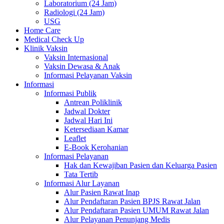
Laboratorium (24 Jam)
Radiologi (24 Jam)
USG
Home Care
Medical Check Up
Klinik Vaksin
Vaksin Internasional
Vaksin Dewasa & Anak
Informasi Pelayanan Vaksin
Informasi
Informasi Publik
Antrean Poliklinik
Jadwal Dokter
Jadwal Hari Ini
Ketersediaan Kamar
Leaflet
E-Book Kerohanian
Informasi Pelayanan
Hak dan Kewajiban Pasien dan Keluarga Pasien
Tata Tertib
Informasi Alur Layanan
Alur Pasien Rawat Inap
Alur Pendaftaran Pasien BPJS Rawat Jalan
Alur Pendaftaran Pasien UMUM Rawat Jalan
Alur Pelayanan Penunjang Medis