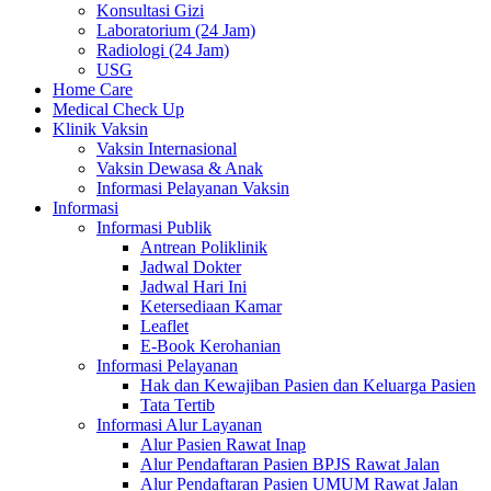
Konsultasi Gizi
Laboratorium (24 Jam)
Radiologi (24 Jam)
USG
Home Care
Medical Check Up
Klinik Vaksin
Vaksin Internasional
Vaksin Dewasa & Anak
Informasi Pelayanan Vaksin
Informasi
Informasi Publik
Antrean Poliklinik
Jadwal Dokter
Jadwal Hari Ini
Ketersediaan Kamar
Leaflet
E-Book Kerohanian
Informasi Pelayanan
Hak dan Kewajiban Pasien dan Keluarga Pasien
Tata Tertib
Informasi Alur Layanan
Alur Pasien Rawat Inap
Alur Pendaftaran Pasien BPJS Rawat Jalan
Alur Pendaftaran Pasien UMUM Rawat Jalan