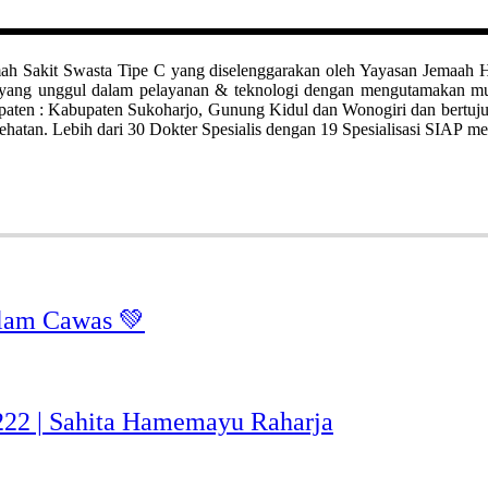
it Swasta Tipe C yang diselenggarakan oleh Yayasan Jemaah Haji Kl
ah yang unggul dalam pelayanan & teknologi dengan mengutamakan 
bupaten : Kabupaten Sukoharjo, Gunung Kidul dan Wonogiri dan bertuj
hatan. Lebih dari 30 Dokter Spesialis dengan 19 Spesialisasi SIAP me
lam Cawas 💚
-222 | Sahita Hamemayu Raharja