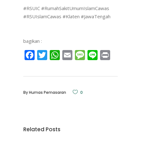
#RSUIC #RumahSakitUmumIslamCawas
#RSUIslamCawas #Klaten #JawaTengah
bagikan :
Facebook
Twitter
WhatsApp
Email
Message
Line
Print
By
Humas Pemasaran
0
Related Posts