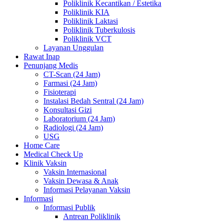
Poliklinik Kecantikan / Estetika
Poliklinik KIA
Poliklinik Laktasi
Poliklinik Tuberkulosis
Poliklinik VCT
Layanan Unggulan
Rawat Inap
Penunjang Medis
CT-Scan (24 Jam)
Farmasi (24 Jam)
Fisioterapi
Instalasi Bedah Sentral (24 Jam)
Konsultasi Gizi
Laboratorium (24 Jam)
Radiologi (24 Jam)
USG
Home Care
Medical Check Up
Klinik Vaksin
Vaksin Internasional
Vaksin Dewasa & Anak
Informasi Pelayanan Vaksin
Informasi
Informasi Publik
Antrean Poliklinik