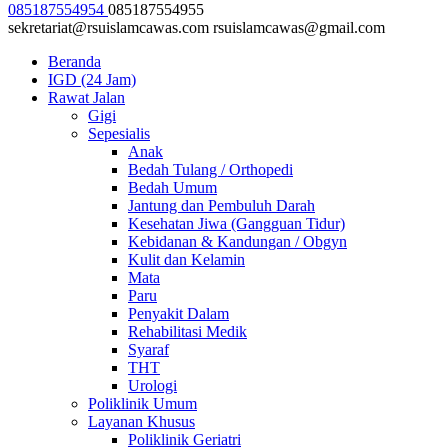
085187554954
085187554955
sekretariat@rsuislamcawas.com
rsuislamcawas@gmail.com
Beranda
IGD (24 Jam)
Rawat Jalan
Gigi
Sepesialis
Anak
Bedah Tulang / Orthopedi
Bedah Umum
Jantung dan Pembuluh Darah
Kesehatan Jiwa (Gangguan Tidur)
Kebidanan & Kandungan / Obgyn
Kulit dan Kelamin
Mata
Paru
Penyakit Dalam
Rehabilitasi Medik
Syaraf
THT
Urologi
Poliklinik Umum
Layanan Khusus
Poliklinik Geriatri