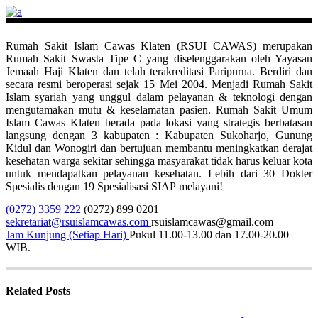
Rumah Sakit Islam Cawas Klaten (RSUI CAWAS) merupakan
Rumah Sakit Swasta Tipe C yang diselenggarakan oleh Yayasan
Jemaah Haji Klaten dan telah terakreditasi Paripurna. Berdiri dan
secara resmi beroperasi sejak 15 Mei 2004. Menjadi Rumah Sakit
Islam syariah yang unggul dalam pelayanan & teknologi dengan
mengutamakan mutu & keselamatan pasien. Rumah Sakit Umum
Islam Cawas Klaten berada pada lokasi yang strategis berbatasan
langsung dengan 3 kabupaten : Kabupaten Sukoharjo, Gunung
Kidul dan Wonogiri dan bertujuan membantu meningkatkan derajat
kesehatan warga sekitar sehingga masyarakat tidak harus keluar kota
untuk mendapatkan pelayanan kesehatan. Lebih dari 30 Dokter
Spesialis dengan 19 Spesialisasi SIAP melayani!
(0272) 3359 222
(0272) 899 0201
sekretariat@rsuislamcawas.com
rsuislamcawas@gmail.com
Jam Kunjung (Setiap Hari)
Pukul 11.00-13.00 dan 17.00-20.00
WIB.
Related Posts