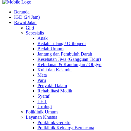
Beranda
IGD (24 Jam)
Rawat Jalan
Gigi
Sepesialis
Anak
Bedah Tulang / Orthopedi
Bedah Umum
Jantung dan Pembuluh Darah
Kesehatan Jiwa (Gangguan Tidur)
Kebidanan & Kandungan / Obgyn
Kulit dan Kelamin
Mata
Paru
Penyakit Dalam
Rehabilitasi Medik
Syaraf
THT
Urologi
Poliklinik Umum
Layanan Khusus
Poliklinik Geriatri
Poliklinik Keluarga Berencana