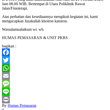
Jam 08.00 WIB. Bertempat di Utara Poliklinik Rawat
Jalan/Fisioterapi.
Atas perhatian dan kesediaannya mengikuti kegiatan ini, kami
mengucapkan Jazakallah khoiron katsiron.
Wassalamualaikum wr. wb.
HUMAS PEMASARAN & UNIT PKRS
bagikan :
Facebook
Twitter
WhatsApp
Email
Message
Line
By
Humas Pemasaran
Print
0