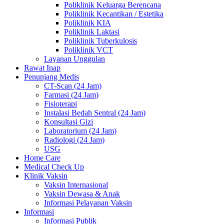
Poliklinik Keluarga Berencana
Poliklinik Kecantikan / Estetika
Poliklinik KIA
Poliklinik Laktasi
Poliklinik Tuberkulosis
Poliklinik VCT
Layanan Unggulan
Rawat Inap
Penunjang Medis
CT-Scan (24 Jam)
Farmasi (24 Jam)
Fisioterapi
Instalasi Bedah Sentral (24 Jam)
Konsultasi Gizi
Laboratorium (24 Jam)
Radiologi (24 Jam)
USG
Home Care
Medical Check Up
Klinik Vaksin
Vaksin Internasional
Vaksin Dewasa & Anak
Informasi Pelayanan Vaksin
Informasi
Informasi Publik