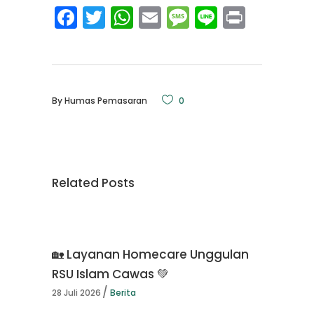
Facebook
Twitter
WhatsApp
Email
Message
Line
Print
By
Humas Pemasaran
0
Related Posts
🏡 Layanan Homecare Unggulan
RSU Islam Cawas 💚
28 Juli 2026
Berita