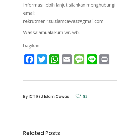
Informasi lebih lanjut silahkan menghubungi
email:
rekrutmen.rsuislamcawas@gmail.com
Wassalamualaikum wr. wb.
bagikan :
Facebook
Twitter
WhatsApp
Email
Message
Line
Print
By
ICT RSU Islam Cawas
82
Related Posts