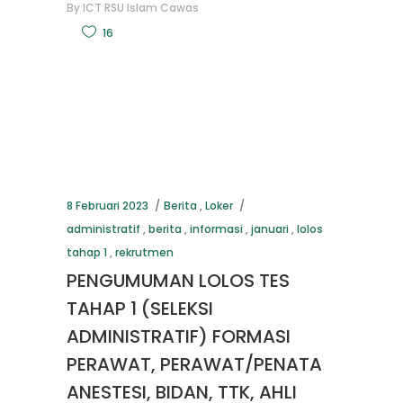
By
ICT RSU Islam Cawas
16
8 Februari 2023
Berita
,
Loker
administratif
,
berita
,
informasi
,
januari
,
lolos
tahap 1
,
rekrutmen
PENGUMUMAN LOLOS TES
TAHAP 1 (SELEKSI
ADMINISTRATIF) FORMASI
PERAWAT, PERAWAT/PENATA
ANESTESI, BIDAN, TTK, AHLI