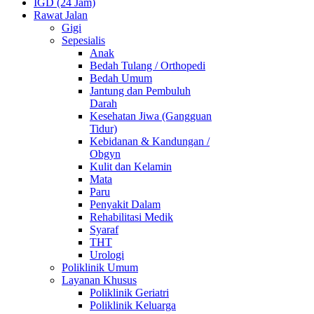
IGD (24 Jam)
Rawat Jalan
Gigi
Sepesialis
Anak
Bedah Tulang / Orthopedi
Bedah Umum
Jantung dan Pembuluh
Darah
Kesehatan Jiwa (Gangguan
Tidur)
Kebidanan & Kandungan /
Obgyn
Kulit dan Kelamin
Mata
Paru
Penyakit Dalam
Rehabilitasi Medik
Syaraf
THT
Urologi
Poliklinik Umum
Layanan Khusus
Poliklinik Geriatri
Poliklinik Keluarga