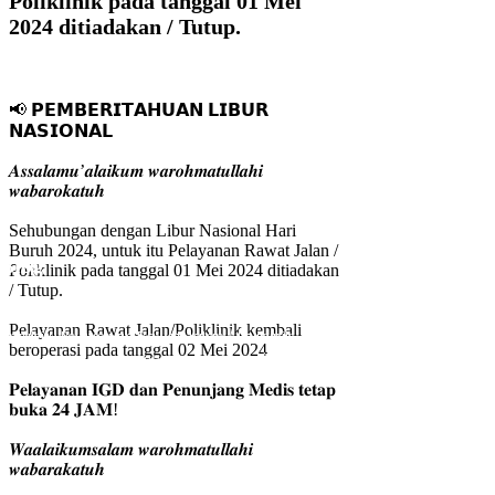
Poliklinik pada tanggal 01 Mei
2024 ditiadakan / Tutup.
📢 𝗣𝗘𝗠𝗕𝗘𝗥𝗜𝗧𝗔𝗛𝗨𝗔𝗡 𝗟𝗜𝗕𝗨𝗥
𝗡𝗔𝗦𝗜𝗢𝗡𝗔𝗟
𝑨𝒔𝒔𝒂𝒍𝒂𝒎𝒖’𝒂𝒍𝒂𝒊𝒌𝒖𝒎 𝒘𝒂𝒓𝒐𝒉𝒎𝒂𝒕𝒖𝒍𝒍𝒂𝒉𝒊
𝒘𝒂𝒃𝒂𝒓𝒐𝒌𝒂𝒕𝒖𝒉
Sehubungan dengan Libur Nasional Hari
Buruh 2024, untuk itu Pelayanan Rawat Jalan /
Blog
Poliklinik pada tanggal 01 Mei 2024 ditiadakan
/ Tutup.
Home
/
Berita
/
Libur Nasional Hari Buruh 2024,
Pelayanan Rawat Jalan/Poliklinik kembali
untuk itu Pelayanan Rawat Jalan / Poliklinik
beroperasi pada tanggal 02 Mei 2024
pada tanggal 01 Mei 2024 ditiadakan / Tutup.
𝐏𝐞𝐥𝐚𝐲𝐚𝐧𝐚𝐧 𝐈𝐆𝐃 𝐝𝐚𝐧 𝐏𝐞𝐧𝐮𝐧𝐣𝐚𝐧𝐠 𝐌𝐞𝐝𝐢𝐬 𝐭𝐞𝐭𝐚𝐩
𝐛𝐮𝐤𝐚 𝟐𝟒 𝐉𝐀𝐌!
𝑾𝒂𝒂𝒍𝒂𝒊𝒌𝒖𝒎𝒔𝒂𝒍𝒂𝒎 𝒘𝒂𝒓𝒐𝒉𝒎𝒂𝒕𝒖𝒍𝒍𝒂𝒉𝒊
𝒘𝒂𝒃𝒂𝒓𝒂𝒌𝒂𝒕𝒖𝒉