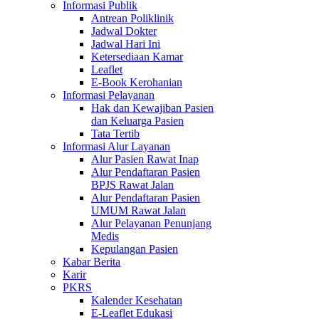
Informasi Publik
Antrean Poliklinik
Jadwal Dokter
Jadwal Hari Ini
Ketersediaan Kamar
Leaflet
E-Book Kerohanian
Informasi Pelayanan
Hak dan Kewajiban Pasien
dan Keluarga Pasien
Tata Tertib
Informasi Alur Layanan
Alur Pasien Rawat Inap
Alur Pendaftaran Pasien
BPJS Rawat Jalan
Alur Pendaftaran Pasien
UMUM Rawat Jalan
Alur Pelayanan Penunjang
Medis
Kepulangan Pasien
Kabar Berita
Karir
PKRS
Kalender Kesehatan
E-Leaflet Edukasi