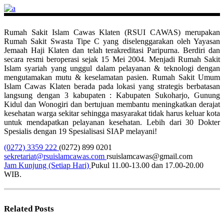
Rumah Sakit Islam Cawas Klaten (RSUI CAWAS) merupakan
Rumah Sakit Swasta Tipe C yang diselenggarakan oleh Yayasan
Jemaah Haji Klaten dan telah terakreditasi Paripurna. Berdiri dan
secara resmi beroperasi sejak 15 Mei 2004. Menjadi Rumah Sakit
Islam syariah yang unggul dalam pelayanan & teknologi dengan
mengutamakan mutu & keselamatan pasien. Rumah Sakit Umum
Islam Cawas Klaten berada pada lokasi yang strategis berbatasan
langsung dengan 3 kabupaten : Kabupaten Sukoharjo, Gunung
Kidul dan Wonogiri dan bertujuan membantu meningkatkan derajat
kesehatan warga sekitar sehingga masyarakat tidak harus keluar kota
untuk mendapatkan pelayanan kesehatan. Lebih dari 30 Dokter
Spesialis dengan 19 Spesialisasi SIAP melayani!
(0272) 3359 222
(0272) 899 0201
sekretariat@rsuislamcawas.com
rsuislamcawas@gmail.com
Jam Kunjung (Setiap Hari)
Pukul 11.00-13.00 dan 17.00-20.00
WIB.
Related Posts