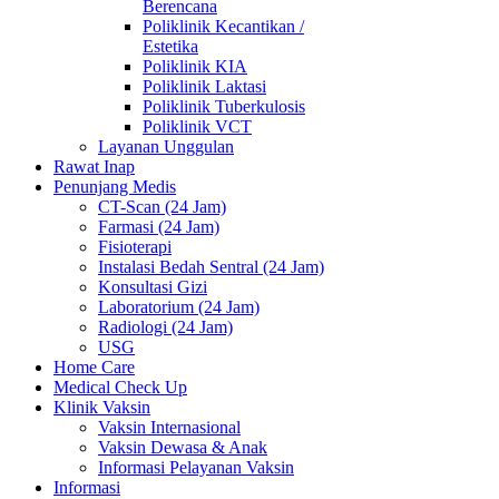
Berencana
Poliklinik Kecantikan /
Estetika
Poliklinik KIA
Poliklinik Laktasi
Poliklinik Tuberkulosis
Poliklinik VCT
Layanan Unggulan
Rawat Inap
Penunjang Medis
CT-Scan (24 Jam)
Farmasi (24 Jam)
Fisioterapi
Instalasi Bedah Sentral (24 Jam)
Konsultasi Gizi
Laboratorium (24 Jam)
Radiologi (24 Jam)
USG
Home Care
Medical Check Up
Klinik Vaksin
Vaksin Internasional
Vaksin Dewasa & Anak
Informasi Pelayanan Vaksin
Informasi