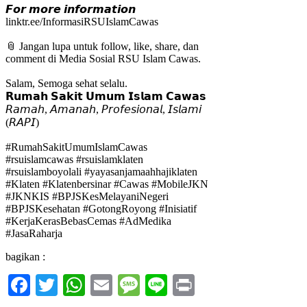
𝙁𝙤𝙧 𝙢𝙤𝙧𝙚 𝙞𝙣𝙛𝙤𝙧𝙢𝙖𝙩𝙞𝙤𝙣
linktr.ee/InformasiRSUIslamCawas
📎 Jangan lupa untuk follow, like, share, dan
comment di Media Sosial RSU Islam Cawas.
Salam, Semoga sehat selalu.
𝗥𝘂𝗺𝗮𝗵 𝗦𝗮𝗸𝗶𝘁 𝗨𝗺𝘂𝗺 𝗜𝘀𝗹𝗮𝗺 𝗖𝗮𝘄𝗮𝘀
𝘙𝘢𝘮𝘢𝘩, 𝘈𝘮𝘢𝘯𝘢𝘩, 𝘗𝘳𝘰𝘧𝘦𝘴𝘪𝘰𝘯𝘢𝘭, 𝘐𝘴𝘭𝘢𝘮𝘪
(𝘙𝘈𝘗𝘐)
#RumahSakitUmumIslamCawas
#rsuislamcawas
#rsuislamklaten
#rsuislamboyolali
#yayasanjamaahhajiklaten
#Klaten
#Klatenbersinar
#Cawas
#MobileJKN
#JKNKIS
#BPJSKesMelayaniNegeri
#BPJSKesehatan
#GotongRoyong
#Inisiatif
#KerjaKerasBebasCemas
#AdMedika
#JasaRaharja
bagikan :
Facebook
Twitter
WhatsApp
Email
Message
Line
Print