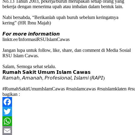
No.13 Tahun 2003, pekerja/buruh merupakan setiap orang yang
bekerja dengan menerima upah atau imbalan dalam bentuk lain.
Nabi bersabda, “Berikanlah upah buruh sebelum keringatnya
kering” (HR Ibnu Majah)
𝙁𝙤𝙧 𝙢𝙤𝙧𝙚 𝙞𝙣𝙛𝙤𝙧𝙢𝙖𝙩𝙞𝙤𝙣
linktr.ee/InformasiRSUIslamCawas
Jangan lupa untuk follow, like, share, dan comment di Media Sosial
RSU Islam Cawas.
Salam, Semoga sehat selalu.
𝗥𝘂𝗺𝗮𝗵 𝗦𝗮𝗸𝗶𝘁 𝗨𝗺𝘂𝗺 𝗜𝘀𝗹𝗮𝗺 𝗖𝗮𝘄𝗮𝘀
𝘙𝘢𝘮𝘢𝘩, 𝘈𝘮𝘢𝘯𝘢𝘩, 𝘗𝘳𝘰𝘧𝘦𝘴𝘪𝘰𝘯𝘢𝘭, 𝘐𝘴𝘭𝘢𝘮𝘪 (𝘙𝘈𝘗𝘐)
#RumahSakitUmumIslamCawas
#rsuislamcawas
#rsuislamklaten
#rs
bagikan :
Facebook
Twitter
WhatsApp