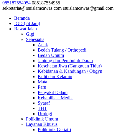
085187554954
085187554955
sekretariat@rsuislamcawas.com
rsuislamcawas@gmail.com
Beranda
IGD (24 Jam)
Rawat Jalan
Gigi
Sepesialis
Anak
Bedah Tulang / Orthopedi
Bedah Umum
Jantung dan Pembuluh Darah
Kesehatan Jiwa (Gangguan Tidur)
Kebidanan & Kandungan / Obgyn
Kulit dan Kelamin
Mata
Paru
Penyakit Dalam
Rehabilitasi Medik
Syaraf
THT
Urologi
Poliklinik Umum
Layanan Khusus
Poliklinik Geriatri