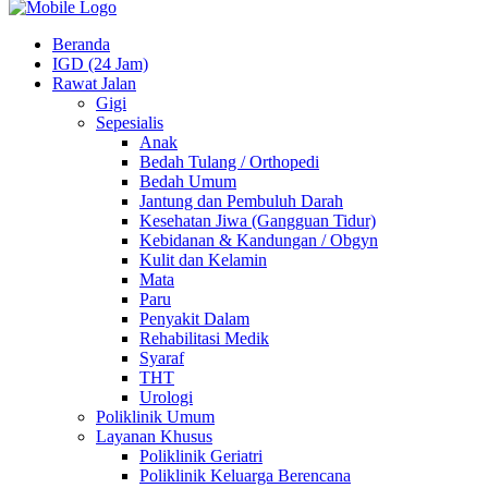
Beranda
IGD (24 Jam)
Rawat Jalan
Gigi
Sepesialis
Anak
Bedah Tulang / Orthopedi
Bedah Umum
Jantung dan Pembuluh Darah
Kesehatan Jiwa (Gangguan Tidur)
Kebidanan & Kandungan / Obgyn
Kulit dan Kelamin
Mata
Paru
Penyakit Dalam
Rehabilitasi Medik
Syaraf
THT
Urologi
Poliklinik Umum
Layanan Khusus
Poliklinik Geriatri
Poliklinik Keluarga Berencana