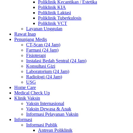
Poliklinik Kecantikan / Estetika
Poliklinik KIA
Poliklinik Laktasi
Poliklinik Tuberkulosis
Poliklinik VCT
Layanan Unggulan
Rawat Inap
Penunjang Medis
CT-Scan (24 Jam)
Farmasi (24 Jam)
Fisioterapi
Instalasi Bedah Sentral (24 Jam)
Konsultasi Gizi
Laboratorium (24 Jam)
Radiologi (24 Jam)
USG
Home Care
Medical Check Up
Klinik Vaksin
Vaksin Internasional
Vaksin Dewasa & Anak
Informasi Pelayanan Vaksin
Informasi
Informasi Publik
Antrean Poliklinik