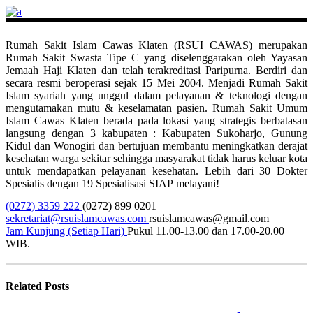
Rumah Sakit Islam Cawas Klaten (RSUI CAWAS) merupakan
Rumah Sakit Swasta Tipe C yang diselenggarakan oleh Yayasan
Jemaah Haji Klaten dan telah terakreditasi Paripurna. Berdiri dan
secara resmi beroperasi sejak 15 Mei 2004. Menjadi Rumah Sakit
Islam syariah yang unggul dalam pelayanan & teknologi dengan
mengutamakan mutu & keselamatan pasien. Rumah Sakit Umum
Islam Cawas Klaten berada pada lokasi yang strategis berbatasan
langsung dengan 3 kabupaten : Kabupaten Sukoharjo, Gunung
Kidul dan Wonogiri dan bertujuan membantu meningkatkan derajat
kesehatan warga sekitar sehingga masyarakat tidak harus keluar kota
untuk mendapatkan pelayanan kesehatan. Lebih dari 30 Dokter
Spesialis dengan 19 Spesialisasi SIAP melayani!
(0272) 3359 222
(0272) 899 0201
sekretariat@rsuislamcawas.com
rsuislamcawas@gmail.com
Jam Kunjung (Setiap Hari)
Pukul 11.00-13.00 dan 17.00-20.00
WIB.
Related Posts