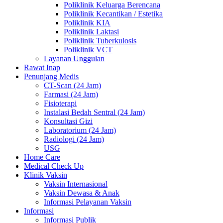
Poliklinik Keluarga Berencana
Poliklinik Kecantikan / Estetika
Poliklinik KIA
Poliklinik Laktasi
Poliklinik Tuberkulosis
Poliklinik VCT
Layanan Unggulan
Rawat Inap
Penunjang Medis
CT-Scan (24 Jam)
Farmasi (24 Jam)
Fisioterapi
Instalasi Bedah Sentral (24 Jam)
Konsultasi Gizi
Laboratorium (24 Jam)
Radiologi (24 Jam)
USG
Home Care
Medical Check Up
Klinik Vaksin
Vaksin Internasional
Vaksin Dewasa & Anak
Informasi Pelayanan Vaksin
Informasi
Informasi Publik