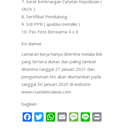
Surat Keterangan Catatan Kepolisian (
SKCK )
Sertifikat Pendukung
SIB PPR ( apabila memiliki )
Pas Foto Berwarna 4 x 6
Ke alamat
Lamaran kerja hanya diterima melalui link
yang tertera diatas dan paling lambat
diterima tanggal 27 Januari 2021 dan
pengumuman tes akan diumumkan pada
tanggal 30 Januari 2020 di website
www.rsuislamcawas.com
bagikan :
Facebook
Twitter
WhatsApp
Email
Message
Line
Print