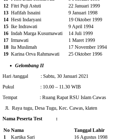
12
Fitri Puji Astuti
22 Januari 1999
13
Hafifah Isnaini
9 Januari 1998
14
Hesti Indaryani
19 Oktober 1999
15
Ike Indrawati
9 April 1994
16
Indah Marga Kusumawati
14 Juli 1999
17
Irmawati
1 Maret 1999
18
Ita Muslimah
17 November 1994
19
Karina Orva Rahmawati
25 Oktober 1996
Gelombang II
Hari /tanggal : Sabtu, 30 Januari 2021
Pukul : 10.00 – 11.30 WIB
Tempat : Ruang Rapat RSU Islam Cawas
Jl. Raya tugu, Desa Tugu, Kec. Cawas, klaten
Nama Peserta Test :
No
Nama
Tanggal Lahir
1
Kartika Sari
16 Agustus 1998