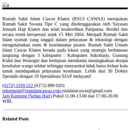
Rumah Sakit Islam Cawas Klaten (RSUI CAWAS) merupakan
Rumah Sakit Swasta Tipe C yang diselenggarakan oleh Yayasan
Jemaah Haji Klaten dan telah terakreditasi Paripurna. Berdiri dan
secara resmi beroperasi sejak 15 Mei 2004. Menjadi Rumah Sakit
Islam syariah yang unggul dalam pelayanan & teknologi dengan
mengutamakan mutu & keselamatan pasien. Rumah Sakit Umum
Islam Cawas Klaten berada pada lokasi yang strategis berbatasan
langsung dengan 3 kabupaten : Kabupaten Sukoharjo, Gunung
Kidul dan Wonogiri dan bertujuan membantu meningkatkan derajat
kesehatan warga sekitar sehingga masyarakat tidak harus keluar kota
untuk mendapatkan pelayanan kesehatan. Lebih dari 30 Dokter
Spesialis dengan 19 Spesialisasi SIAP melayani!
(0272) 3359 222
(0272) 899 0201
sekretariat@rsuislamcawas.com
rsuislamcawas@gmail.com
Jam Kunjung (Setiap Hari)
Pukul 11.00-13.00 dan 17.00-20.00
WIB.
Related Posts