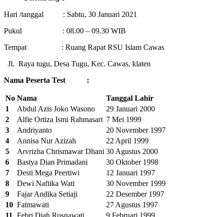
Hari /tanggal : Sabtu, 30 Januari 2021
Pukul : 08.00 – 09.30 WIB
Tempat : Ruang Rapat RSU Islam Cawas
Jl. Raya tugu, Desa Tugu, Kec. Cawas, klaten
Nama Peserta Test :
No
Nama
Tanggal Lahir
1
Abdul Azis Joko Wasono
29 Januari 2000
2
Alfie Ortiza Ismi Rahmasari
7 Mei 1999
3
Andriyanto
20 November 1997
4
Annisa Nur Azizah
22 April 1999
5
Arvrizha Chrismawar Dhani
30 Agustus 2000
6
Bastya Dian Primadani
30 Oktober 1998
7
Desti Mega Peertiwi
12 Januari 1997
8
Dewi Nafiika Wati
30 November 1999
9
Fajar Andika Setiaji
22 Desember 1997
10
Fatmawati
27 Agustus 1997
11
Febri Diah Rosnawati
9 Februari 1999