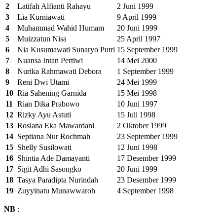
2
Latifah Alfianti Rahayu
2 Juni 1999
3
Lia Kurniawati
9 April 1999
4
Muhammad Wahid Humam
20 Juni 1999
5
Muizzatun Nisa
25 April 1997
6
Nia Kusumawati Sunaryo Putri
15 September 1999
7
Nuansa Intan Pertiwi
14 Mei 2000
8
Nurika Rahmawati Debora
1 September 1999
9
Reni Dwi Utami
24 Mei 1999
10
Ria Sahening Garnida
15 Mei 1998
11
Rian Dika Prabowo
10 Juni 1997
12
Rizky Ayu Astuti
15 Juli 1998
13
Rosiana Eka Mawardani
2 Oktober 1999
14
Septiana Nur Rochmah
23 September 1999
15
Shelly Susilowati
12 Juni 1998
16
Shintia Ade Damayanti
17 Desember 1999
17
Sigit Adhi Sasongko
20 Juni 1999
18
Tasya Paradipta Nurindah
23 Desember 1999
19
Zuyyinatu Munawwaroh
4 September 1998
NB
: