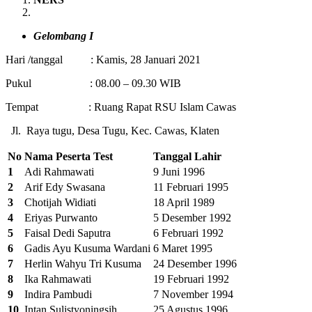
Gelombang I
Hari /tanggal : Kamis, 28 Januari 2021
Pukul : 08.00 – 09.30 WIB
Tempat : Ruang Rapat RSU Islam Cawas
Jl. Raya tugu, Desa Tugu, Kec. Cawas, Klaten
No
Nama Peserta Test
Tanggal Lahir
1
Adi Rahmawati
9 Juni 1996
2
Arif Edy Swasana
11 Februari 1995
3
Chotijah Widiati
18 April 1989
4
Eriyas Purwanto
5 Desember 1992
5
Faisal Dedi Saputra
6 Februari 1992
6
Gadis Ayu Kusuma Wardani
6 Maret 1995
7
Herlin Wahyu Tri Kusuma
24 Desember 1996
8
Ika Rahmawati
19 Februari 1992
9
Indira Pambudi
7 November 1994
10
Intan Sulistyoningsih
25 Agustus 1996