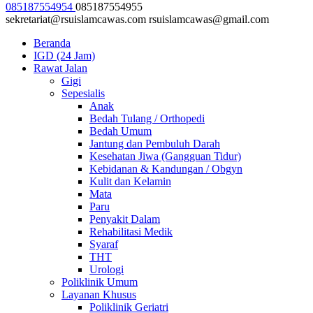
085187554954
085187554955
sekretariat@rsuislamcawas.com
rsuislamcawas@gmail.com
Beranda
IGD (24 Jam)
Rawat Jalan
Gigi
Sepesialis
Anak
Bedah Tulang / Orthopedi
Bedah Umum
Jantung dan Pembuluh Darah
Kesehatan Jiwa (Gangguan Tidur)
Kebidanan & Kandungan / Obgyn
Kulit dan Kelamin
Mata
Paru
Penyakit Dalam
Rehabilitasi Medik
Syaraf
THT
Urologi
Poliklinik Umum
Layanan Khusus
Poliklinik Geriatri