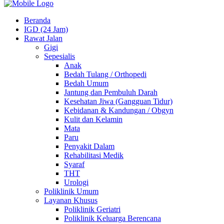
Beranda
IGD (24 Jam)
Rawat Jalan
Gigi
Sepesialis
Anak
Bedah Tulang / Orthopedi
Bedah Umum
Jantung dan Pembuluh Darah
Kesehatan Jiwa (Gangguan Tidur)
Kebidanan & Kandungan / Obgyn
Kulit dan Kelamin
Mata
Paru
Penyakit Dalam
Rehabilitasi Medik
Syaraf
THT
Urologi
Poliklinik Umum
Layanan Khusus
Poliklinik Geriatri
Poliklinik Keluarga Berencana