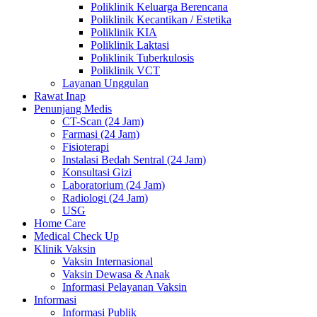
Poliklinik Keluarga Berencana
Poliklinik Kecantikan / Estetika
Poliklinik KIA
Poliklinik Laktasi
Poliklinik Tuberkulosis
Poliklinik VCT
Layanan Unggulan
Rawat Inap
Penunjang Medis
CT-Scan (24 Jam)
Farmasi (24 Jam)
Fisioterapi
Instalasi Bedah Sentral (24 Jam)
Konsultasi Gizi
Laboratorium (24 Jam)
Radiologi (24 Jam)
USG
Home Care
Medical Check Up
Klinik Vaksin
Vaksin Internasional
Vaksin Dewasa & Anak
Informasi Pelayanan Vaksin
Informasi
Informasi Publik