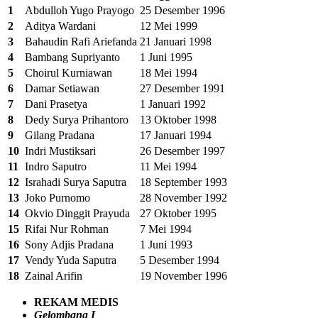
1
Abdulloh Yugo Prayogo
25 Desember 1996
2
Aditya Wardani
12 Mei 1999
3
Bahaudin Rafi Ariefanda
21 Januari 1998
4
Bambang Supriyanto
1 Juni 1995
5
Choirul Kurniawan
18 Mei 1994
6
Damar Setiawan
27 Desember 1991
7
Dani Prasetya
1 Januari 1992
8
Dedy Surya Prihantoro
13 Oktober 1998
9
Gilang Pradana
17 Januari 1994
10
Indri Mustiksari
26 Desember 1997
11
Indro Saputro
11 Mei 1994
12
Israhadi Surya Saputra
18 September 1993
13
Joko Purnomo
28 November 1992
14
Okvio Dinggit Prayuda
27 Oktober 1995
15
Rifai Nur Rohman
7 Mei 1994
16
Sony Adjis Pradana
1 Juni 1993
17
Vendy Yuda Saputra
5 Desember 1994
18
Zainal Arifin
19 November 1996
REKAM MEDIS
Gelombang I