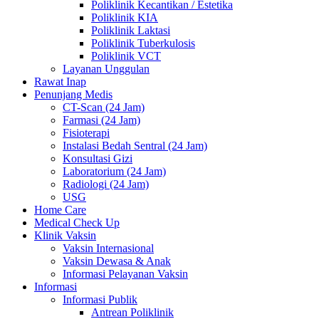
Poliklinik Kecantikan / Estetika
Poliklinik KIA
Poliklinik Laktasi
Poliklinik Tuberkulosis
Poliklinik VCT
Layanan Unggulan
Rawat Inap
Penunjang Medis
CT-Scan (24 Jam)
Farmasi (24 Jam)
Fisioterapi
Instalasi Bedah Sentral (24 Jam)
Konsultasi Gizi
Laboratorium (24 Jam)
Radiologi (24 Jam)
USG
Home Care
Medical Check Up
Klinik Vaksin
Vaksin Internasional
Vaksin Dewasa & Anak
Informasi Pelayanan Vaksin
Informasi
Informasi Publik
Antrean Poliklinik