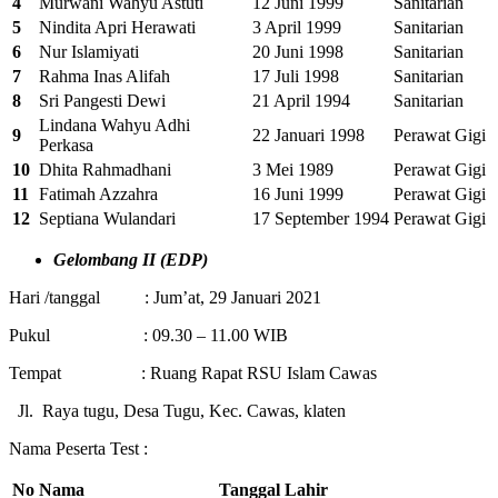
4
Murwani Wahyu Astuti
12 Juni 1999
Sanitarian
5
Nindita Apri Herawati
3 April 1999
Sanitarian
6
Nur Islamiyati
20 Juni 1998
Sanitarian
7
Rahma Inas Alifah
17 Juli 1998
Sanitarian
8
Sri Pangesti Dewi
21 April 1994
Sanitarian
Lindana Wahyu Adhi
9
22 Januari 1998
Perawat Gigi
Perkasa
10
Dhita Rahmadhani
3 Mei 1989
Perawat Gigi
11
Fatimah Azzahra
16 Juni 1999
Perawat Gigi
12
Septiana Wulandari
17 September 1994
Perawat Gigi
Gelombang II (EDP)
Hari /tanggal : Jum’at, 29 Januari 2021
Pukul : 09.30 – 11.00 WIB
Tempat : Ruang Rapat RSU Islam Cawas
Jl. Raya tugu, Desa Tugu, Kec. Cawas, klaten
Nama Peserta Test :
No
Nama
Tanggal Lahir