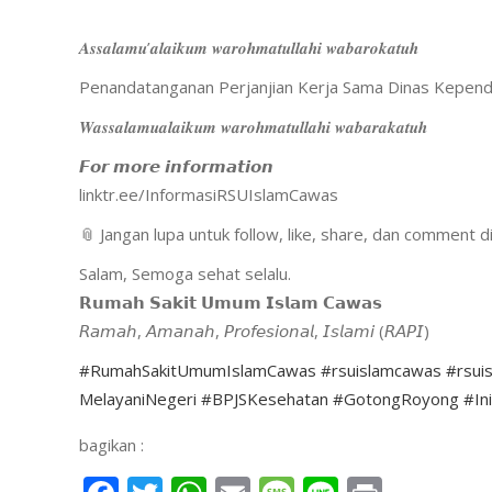
𝑨𝒔𝒔𝒂𝒍𝒂𝒎𝒖’𝒂𝒍𝒂𝒊𝒌𝒖𝒎 𝒘𝒂𝒓𝒐𝒉𝒎𝒂𝒕𝒖𝒍𝒍𝒂𝒉𝒊 𝒘𝒂𝒃𝒂𝒓𝒐𝒌𝒂𝒕𝒖𝒉
Penandatanganan Perjanjian Kerja Sama Dinas Kependu
𝑾𝒂𝒔𝒔𝒂𝒍𝒂𝒎𝒖𝒂𝒍𝒂𝒊𝒌𝒖𝒎 𝒘𝒂𝒓𝒐𝒉𝒎𝒂𝒕𝒖𝒍𝒍𝒂𝒉𝒊 𝒘𝒂𝒃𝒂𝒓𝒂𝒌𝒂𝒕𝒖𝒉
𝙁𝙤𝙧 𝙢𝙤𝙧𝙚 𝙞𝙣𝙛𝙤𝙧𝙢𝙖𝙩𝙞𝙤𝙣
linktr.ee/InformasiRSUIslamCawas
📎 Jangan lupa untuk follow, like, share, dan comment 
Salam, Semoga sehat selalu.
𝗥𝘂𝗺𝗮𝗵 𝗦𝗮𝗸𝗶𝘁 𝗨𝗺𝘂𝗺 𝗜𝘀𝗹𝗮𝗺 𝗖𝗮𝘄𝗮𝘀
𝘙𝘢𝘮𝘢𝘩, 𝘈𝘮𝘢𝘯𝘢𝘩, 𝘗𝘳𝘰𝘧𝘦𝘴𝘪𝘰𝘯𝘢𝘭, 𝘐𝘴𝘭𝘢𝘮𝘪 (𝘙𝘈𝘗𝘐)
#RumahSakitUmumIslamCawas
#rsuislamcawas
#rsui
MelayaniNegeri
#BPJSKesehatan
#GotongRoyong
#Ini
bagikan :