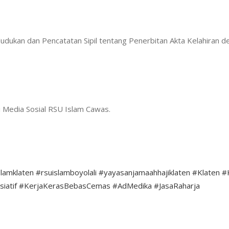
dukan dan Pencatatan Sipil tentang Penerbitan Akta Kelahiran 
di Media Sosial RSU Islam Cawas.
slamklaten
#rsuislamboyolali
#yayasanjamaahhajiklaten
#Klaten
#
siatif
#KerjaKerasBebasCemas
#AdMedika
#JasaRaharja