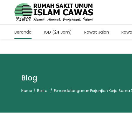
Beranda
IGD (24 Jam)
Rawat Jalan
Rawa
Jam Kunjung Pasien Rawa
Setiap Hari Pukul 11.00-13.
Blog
Home
/
Berita
/
Penandatanganan Perjanjian Kerja Sama D