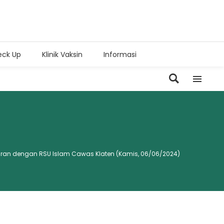
eck Up
Klinik Vaksin
Informasi
085187554954
sekretariat@rsuislamcawas.com
085187554955
rsuislamcawas@gmail.com
hiran dengan RSU Islam Cawas Klaten (Kamis, 06/06/2024)