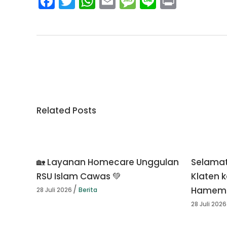
Facebook
Twitter
WhatsApp
Email
Message
Line
Print
Related Posts
🏡 Layanan Homecare Unggulan
Selamat
RSU Islam Cawas 💚
Klaten k
Hamema
28 Juli 2026
Berita
28 Juli 2026