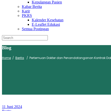
Kepulangan Pasien
Kabar Berita
Karir
PKRS
Kalender Kesehatan
E-Leaflet Edukasi
Semua Postingan
Blog
Home
/
Berita
/
Pertemuan Dokter dan Penandatanganan Kontrak Dok
11 Juni 2024