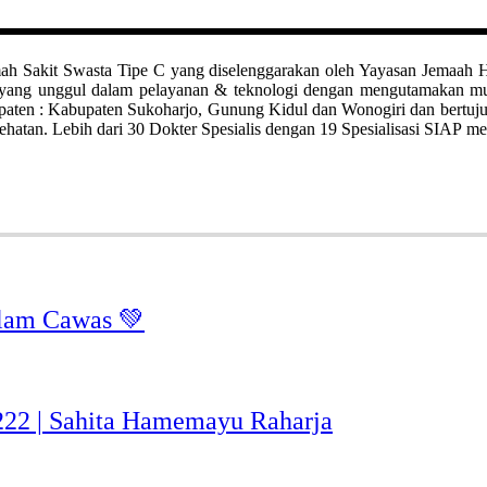
it Swasta Tipe C yang diselenggarakan oleh Yayasan Jemaah Haji Kl
ah yang unggul dalam pelayanan & teknologi dengan mengutamakan 
bupaten : Kabupaten Sukoharjo, Gunung Kidul dan Wonogiri dan bertuj
hatan. Lebih dari 30 Dokter Spesialis dengan 19 Spesialisasi SIAP me
lam Cawas 💚
-222 | Sahita Hamemayu Raharja