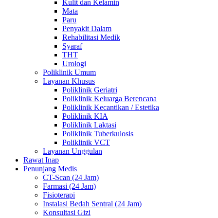
Kulit dan Kelamin
Mata
Paru
Penyakit Dalam
Rehabilitasi Medik
Syaraf
THT
Urologi
Poliklinik Umum
Layanan Khusus
Poliklinik Geriatri
Poliklinik Keluarga Berencana
Poliklinik Kecantikan / Estetika
Poliklinik KIA
Poliklinik Laktasi
Poliklinik Tuberkulosis
Poliklinik VCT
Layanan Unggulan
Rawat Inap
Penunjang Medis
CT-Scan (24 Jam)
Farmasi (24 Jam)
Fisioterapi
Instalasi Bedah Sentral (24 Jam)
Konsultasi Gizi