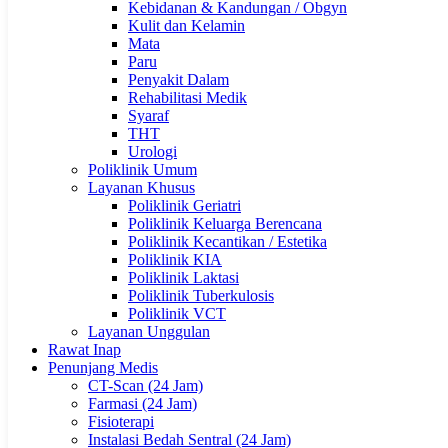
Kebidanan & Kandungan / Obgyn
Kulit dan Kelamin
Mata
Paru
Penyakit Dalam
Rehabilitasi Medik
Syaraf
THT
Urologi
Poliklinik Umum
Layanan Khusus
Poliklinik Geriatri
Poliklinik Keluarga Berencana
Poliklinik Kecantikan / Estetika
Poliklinik KIA
Poliklinik Laktasi
Poliklinik Tuberkulosis
Poliklinik VCT
Layanan Unggulan
Rawat Inap
Penunjang Medis
CT-Scan (24 Jam)
Farmasi (24 Jam)
Fisioterapi
Instalasi Bedah Sentral (24 Jam)