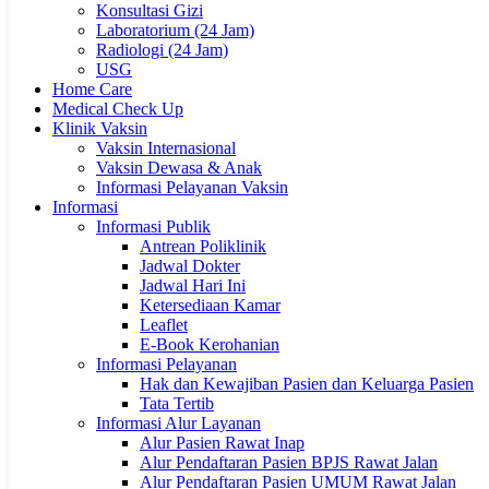
Konsultasi Gizi
Laboratorium (24 Jam)
Radiologi (24 Jam)
USG
Home Care
Medical Check Up
Klinik Vaksin
Vaksin Internasional
Vaksin Dewasa & Anak
Informasi Pelayanan Vaksin
Informasi
Informasi Publik
Antrean Poliklinik
Jadwal Dokter
Jadwal Hari Ini
Ketersediaan Kamar
Leaflet
E-Book Kerohanian
Informasi Pelayanan
Hak dan Kewajiban Pasien dan Keluarga Pasien
Tata Tertib
Informasi Alur Layanan
Alur Pasien Rawat Inap
Alur Pendaftaran Pasien BPJS Rawat Jalan
Alur Pendaftaran Pasien UMUM Rawat Jalan