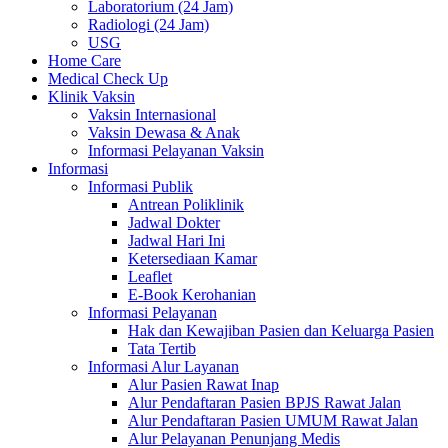
Laboratorium (24 Jam)
Radiologi (24 Jam)
USG
Home Care
Medical Check Up
Klinik Vaksin
Vaksin Internasional
Vaksin Dewasa & Anak
Informasi Pelayanan Vaksin
Informasi
Informasi Publik
Antrean Poliklinik
Jadwal Dokter
Jadwal Hari Ini
Ketersediaan Kamar
Leaflet
E-Book Kerohanian
Informasi Pelayanan
Hak dan Kewajiban Pasien dan Keluarga Pasien
Tata Tertib
Informasi Alur Layanan
Alur Pasien Rawat Inap
Alur Pendaftaran Pasien BPJS Rawat Jalan
Alur Pendaftaran Pasien UMUM Rawat Jalan
Alur Pelayanan Penunjang Medis