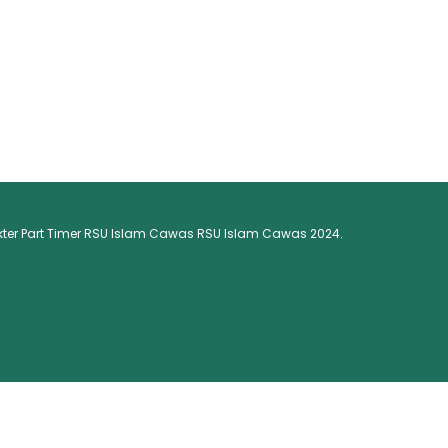
ter Part Timer RSU Islam Cawas RSU Islam Cawas 2024.