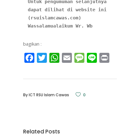
Untuk pengumuman selanjutnya 
dapat dilihat di website ini 
(rsuislamcawas.com) 
Wassalamualaikum Wr. Wb
bagikan :
Facebook
Twitter
WhatsApp
Email
Message
Line
Print
By
ICT RSU Islam Cawas
0
Related Posts