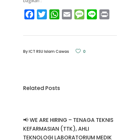
bagikan :
Facebook
Twitter
WhatsApp
Email
Message
Line
Print
By
ICT RSU Islam Cawas
0
Related Posts
📢 WE ARE HIRING – TENAGA TEKNIS
KEFARMASIAN (TTK), AHLI
TEKNOLOGI LABORATORIUM MEDIK