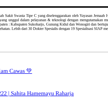
it Swasta Tipe C yang diselenggarakan oleh Yayasan Jemaah Haji Kl
ah yang unggul dalam pelayanan & teknologi dengan mengutamakan 
bupaten : Kabupaten Sukoharjo, Gunung Kidul dan Wonogiri dan bertuj
hatan. Lebih dari 30 Dokter Spesialis dengan 19 Spesialisasi SIAP me
lam Cawas 💚
-222 | Sahita Hamemayu Raharja