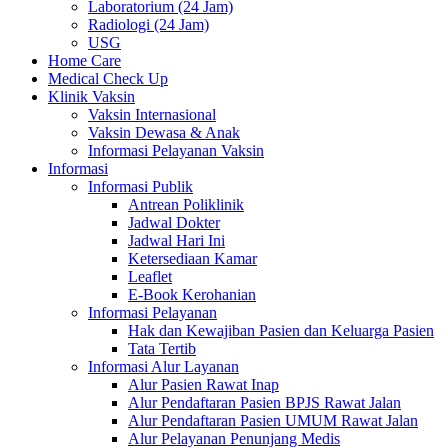
Laboratorium (24 Jam)
Radiologi (24 Jam)
USG
Home Care
Medical Check Up
Klinik Vaksin
Vaksin Internasional
Vaksin Dewasa & Anak
Informasi Pelayanan Vaksin
Informasi
Informasi Publik
Antrean Poliklinik
Jadwal Dokter
Jadwal Hari Ini
Ketersediaan Kamar
Leaflet
E-Book Kerohanian
Informasi Pelayanan
Hak dan Kewajiban Pasien dan Keluarga Pasien
Tata Tertib
Informasi Alur Layanan
Alur Pasien Rawat Inap
Alur Pendaftaran Pasien BPJS Rawat Jalan
Alur Pendaftaran Pasien UMUM Rawat Jalan
Alur Pelayanan Penunjang Medis