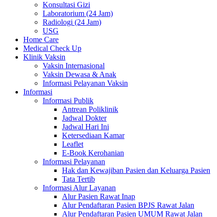
Konsultasi Gizi
Laboratorium (24 Jam)
Radiologi (24 Jam)
USG
Home Care
Medical Check Up
Klinik Vaksin
Vaksin Internasional
Vaksin Dewasa & Anak
Informasi Pelayanan Vaksin
Informasi
Informasi Publik
Antrean Poliklinik
Jadwal Dokter
Jadwal Hari Ini
Ketersediaan Kamar
Leaflet
E-Book Kerohanian
Informasi Pelayanan
Hak dan Kewajiban Pasien dan Keluarga Pasien
Tata Tertib
Informasi Alur Layanan
Alur Pasien Rawat Inap
Alur Pendaftaran Pasien BPJS Rawat Jalan
Alur Pendaftaran Pasien UMUM Rawat Jalan