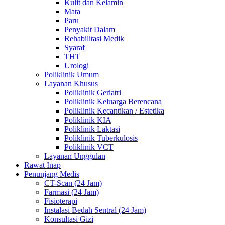
Kulit dan Kelamin
Mata
Paru
Penyakit Dalam
Rehabilitasi Medik
Syaraf
THT
Urologi
Poliklinik Umum
Layanan Khusus
Poliklinik Geriatri
Poliklinik Keluarga Berencana
Poliklinik Kecantikan / Estetika
Poliklinik KIA
Poliklinik Laktasi
Poliklinik Tuberkulosis
Poliklinik VCT
Layanan Unggulan
Rawat Inap
Penunjang Medis
CT-Scan (24 Jam)
Farmasi (24 Jam)
Fisioterapi
Instalasi Bedah Sentral (24 Jam)
Konsultasi Gizi