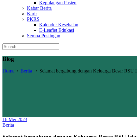
Kepulangan Pasien
Kabar Berita
Karir
PKRS
Kalender Kesehatan
E-Leaflet Edukasi
Semua Postingan
Blog
Home
/
Berita
/
Selamat bergabung dengan Keluarga Besar RSU Is
16 Mei 2023
Berita
Selamat bergabung dengan Keluarga Besar RSU Isla