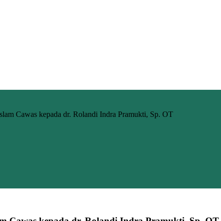
lam Cawas kepada dr. Rolandi Indra Pramukti, Sp. OT
m Cawas kepada dr. Rolandi Indra Pramukti, Sp. OT