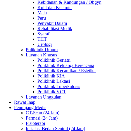
Kebidanan & Kandungan / Obgyn
Kulit dan Kelamin
Mata
Paru
Penyakit Dalam
Rehabilitasi Medik
Syaraf
THT
Urologi
Poliklinik Umum
Layanan Khusus
Poliklinik Geriatri
Poliklinik Keluarga Berencana
Poliklinik Kecantikan / Estetika
Poliklinik KIA
Poliklinik Laktasi
Poliklinik Tuberkulosis
Poliklinik VCT
Layanan Unggulan
Rawat Inap
Penunjang Medis
CT-Scan (24 Jam)
Farmasi (24 Jam)
Fisioterapi
Instalasi Bedah Sentral (24 Jam)