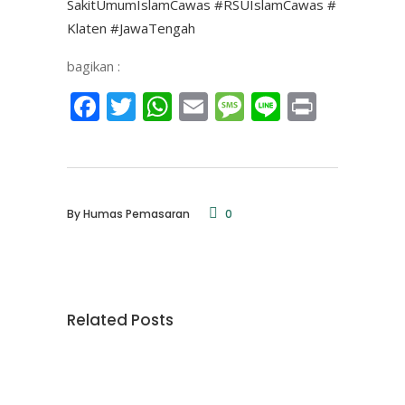
SakitUmumIslamCawas
#RSUIslamCawas
#
Klaten
#JawaTengah
bagikan :
Facebook
Twitter
WhatsApp
Email
Message
Line
Print
By
Humas Pemasaran
0
Related Posts