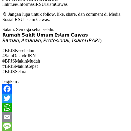
linktr.ee/InformasiRSUIslamCawas
📎 Jangan lupa untuk follow, like, share, dan comment di Media
Sosial RSU Islam Cawas.
Salam, Semoga sehat selalu.
𝗥𝘂𝗺𝗮𝗵 𝗦𝗮𝗸𝗶𝘁 𝗨𝗺𝘂𝗺 𝗜𝘀𝗹𝗮𝗺 𝗖𝗮𝘄𝗮𝘀
𝘙𝘢𝘮𝘢𝘩, 𝘈𝘮𝘢𝘯𝘢𝘩, 𝘗𝘳𝘰𝘧𝘦𝘴𝘪𝘰𝘯𝘢𝘭, 𝘐𝘴𝘭𝘢𝘮𝘪 (𝘙𝘈𝘗𝘐)
#BPJSKesehatan
#SatuDekadeJKN
#BPJSMakinMudah
#BPJSMakinCepat
#BPJSSetara
bagikan :
Facebook
Twitter
WhatsApp
Email