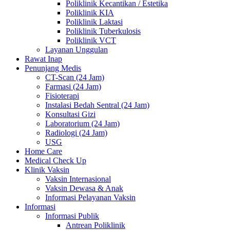
Poliklinik Kecantikan / Estetika
Poliklinik KIA
Poliklinik Laktasi
Poliklinik Tuberkulosis
Poliklinik VCT
Layanan Unggulan
Rawat Inap
Penunjang Medis
CT-Scan (24 Jam)
Farmasi (24 Jam)
Fisioterapi
Instalasi Bedah Sentral (24 Jam)
Konsultasi Gizi
Laboratorium (24 Jam)
Radiologi (24 Jam)
USG
Home Care
Medical Check Up
Klinik Vaksin
Vaksin Internasional
Vaksin Dewasa & Anak
Informasi Pelayanan Vaksin
Informasi
Informasi Publik
Antrean Poliklinik