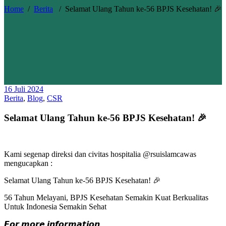
Home
/
Berita
/
Selamat Ulang Tahun ke-56 BPJS Kesehatan! 🎉
16 Juli 2024
Berita
,
Blog
,
CSR
Selamat Ulang Tahun ke-56 BPJS Kesehatan! 🎉
Kami segenap direksi dan civitas hospitalia @rsuislamcawas
mengucapkan :
Selamat Ulang Tahun ke-56 BPJS Kesehatan! 🎉
56 Tahun Melayani, BPJS Kesehatan Semakin Kuat Berkualitas
Untuk Indonesia Semakin Sehat
𝙁𝙤𝙧 𝙢𝙤𝙧𝙚 𝙞𝙣𝙛𝙤𝙧𝙢𝙖𝙩𝙞𝙤𝙣