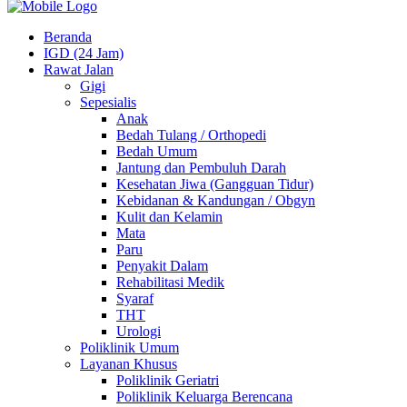
Beranda
IGD (24 Jam)
Rawat Jalan
Gigi
Sepesialis
Anak
Bedah Tulang / Orthopedi
Bedah Umum
Jantung dan Pembuluh Darah
Kesehatan Jiwa (Gangguan Tidur)
Kebidanan & Kandungan / Obgyn
Kulit dan Kelamin
Mata
Paru
Penyakit Dalam
Rehabilitasi Medik
Syaraf
THT
Urologi
Poliklinik Umum
Layanan Khusus
Poliklinik Geriatri
Poliklinik Keluarga Berencana