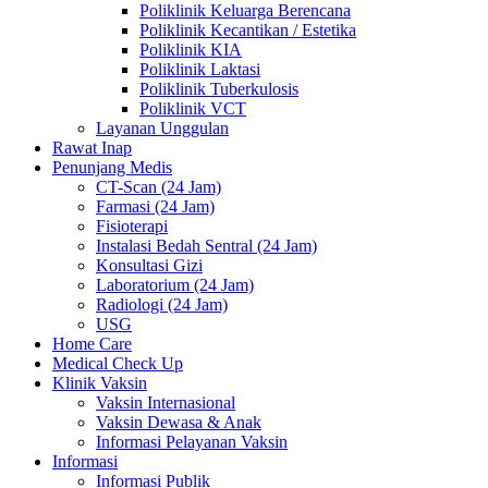
Poliklinik Keluarga Berencana
Poliklinik Kecantikan / Estetika
Poliklinik KIA
Poliklinik Laktasi
Poliklinik Tuberkulosis
Poliklinik VCT
Layanan Unggulan
Rawat Inap
Penunjang Medis
CT-Scan (24 Jam)
Farmasi (24 Jam)
Fisioterapi
Instalasi Bedah Sentral (24 Jam)
Konsultasi Gizi
Laboratorium (24 Jam)
Radiologi (24 Jam)
USG
Home Care
Medical Check Up
Klinik Vaksin
Vaksin Internasional
Vaksin Dewasa & Anak
Informasi Pelayanan Vaksin
Informasi
Informasi Publik