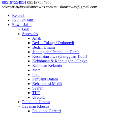
085187554954
085187554955
sekretariat@rsuislamcawas.com
rsuislamcawas@gmail.com
Beranda
IGD (24 Jam)
Rawat Jalan
Gigi
Sepesialis
Anak
Bedah Tulang / Orthopedi
Bedah Umum
Jantung dan Pembuluh Darah
Kesehatan Jiwa (Gangguan Tidur)
Kebidanan & Kandungan / Obgyn
Kulit dan Kelamin
Mata
Paru
Penyakit Dalam
Rehabilitasi Medik
Syaraf
THT
Urologi
Poliklinik Umum
Layanan Khusus
Poliklinik Geriatri