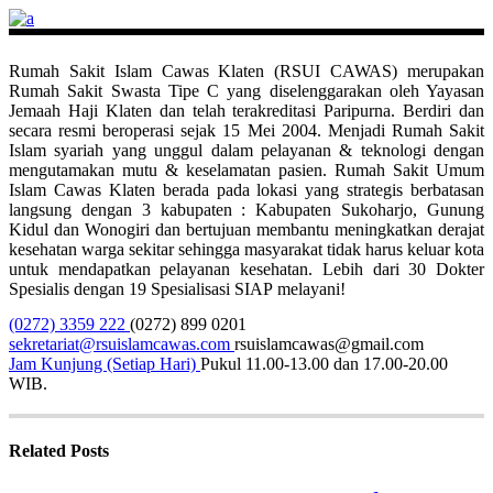
Rumah Sakit Islam Cawas Klaten (RSUI CAWAS) merupakan
Rumah Sakit Swasta Tipe C yang diselenggarakan oleh Yayasan
Jemaah Haji Klaten dan telah terakreditasi Paripurna. Berdiri dan
secara resmi beroperasi sejak 15 Mei 2004. Menjadi Rumah Sakit
Islam syariah yang unggul dalam pelayanan & teknologi dengan
mengutamakan mutu & keselamatan pasien. Rumah Sakit Umum
Islam Cawas Klaten berada pada lokasi yang strategis berbatasan
langsung dengan 3 kabupaten : Kabupaten Sukoharjo, Gunung
Kidul dan Wonogiri dan bertujuan membantu meningkatkan derajat
kesehatan warga sekitar sehingga masyarakat tidak harus keluar kota
untuk mendapatkan pelayanan kesehatan. Lebih dari 30 Dokter
Spesialis dengan 19 Spesialisasi SIAP melayani!
(0272) 3359 222
(0272) 899 0201
sekretariat@rsuislamcawas.com
rsuislamcawas@gmail.com
Jam Kunjung (Setiap Hari)
Pukul 11.00-13.00 dan 17.00-20.00
WIB.
Related Posts