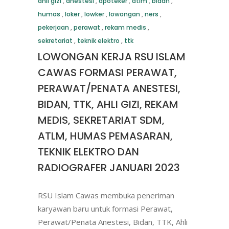
ahli gizi
,
anestesi
,
apoteker
,
atlm
,
bidan
,
humas
,
loker
,
lowker
,
lowongan
,
ners
,
pekerjaan
,
perawat
,
rekam medis
,
sekretariat
,
teknik elektro
,
ttk
LOWONGAN KERJA RSU ISLAM
CAWAS FORMASI PERAWAT,
PERAWAT/PENATA ANESTESI,
BIDAN, TTK, AHLI GIZI, REKAM
MEDIS, SEKRETARIAT SDM,
ATLM, HUMAS PEMASARAN,
TEKNIK ELEKTRO DAN
RADIOGRAFER JANUARI 2023
RSU Islam Cawas membuka peneriman
karyawan baru untuk formasi Perawat,
Perawat/Penata Anestesi, Bidan, TTK, Ahli