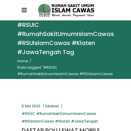
#RSUIC
#RumahSakitUmumIslamCawas
#RSUIslamCawas #Klaten
#JawaTengah Tag
Home
/
Posts tagged "#RSUIC
#RumahSakitUmumIslamCawas #RSUIslamCawas
#Klaten #JawaTengah"
6 Mei 2023
Edukasi
#RSUIC #RumahSakitUmumIslamCawas
#RSUIslamCawas #Klaten #JawaTengah
DAFTAR POLI LEWAT MOBILE