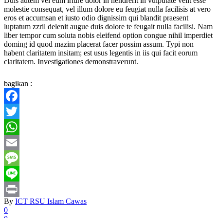
Duis autem vel eum iriure dolor in hendrerit in vulputate velit esse
molestie consequat, vel illum dolore eu feugiat nulla facilisis at vero
eros et accumsan et iusto odio dignissim qui blandit praesent
luptatum zzril delenit augue duis dolore te feugait nulla facilisi. Nam
liber tempor cum soluta nobis eleifend option congue nihil imperdiet
doming id quod mazim placerat facer possim assum. Typi non
habent claritatem insitam; est usus legentis in iis qui facit eorum
claritatem. Investigationes demonstraverunt.
bagikan :
Facebook
Twitter
WhatsApp
Email
Message
Line
By
ICT RSU Islam Cawas
Print
0