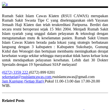
Rumah Sakit Islam Cawas Klaten (RSUI CAWAS) merupakan
Rumah Sakit Swasta Tipe C yang diselenggarakan oleh Yayasan
Jemaah Haji Klaten dan telah terakreditasi Paripurna. Berdiri dan
secara resmi beroperasi sejak 15 Mei 2004. Menjadi Rumah Sakit
Islam syariah yang unggul dalam pelayanan & teknologi dengan
mengutamakan mutu & keselamatan pasien. Rumah Sakit Umum
Islam Cawas Klaten berada pada lokasi yang strategis berbatasan
langsung dengan 3 kabupaten : Kabupaten Sukoharjo, Gunung
Kidul dan Wonogiri dan bertujuan membantu meningkatkan derajat
kesehatan warga sekitar sehingga masyarakat tidak harus keluar kota
untuk mendapatkan pelayanan kesehatan. Lebih dari 30 Dokter
Spesialis dengan 19 Spesialisasi SIAP melayani!
(0272) 3359 222
(0272) 899 0201
sekretariat@rsuislamcawas.com
rsuislamcawas@gmail.com
Jam Kunjung (Setiap Hari)
Pukul 11.00-13.00 dan 17.00-20.00
WIB.
Related Posts