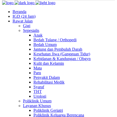
Beranda
IGD (24 Jam)
Rawat Jalan
Gigi
Sepesialis
Anak
Bedah Tulang / Orthopedi
Bedah Umum
Jantung dan Pembuluh Darah
Kesehatan Jiwa (Gangguan Tidur)
Kebidanan & Kandungan / Obgyn
Kulit dan Kelamin
Mata
Paru
Penyakit Dalam
Rehabilitasi Medik
Syaraf
THT
Urologi
Poliklinik Umum
Layanan Khusus
Poliklinik Geriatri
Poliklinik Keluarga Berencana