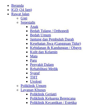
Beranda
IGD (24 Jam)
Rawat Jalan
Gigi
Sepesialis
Anak
Bedah Tulang / Orthopedi
Bedah Umum
Jantung dan Pembuluh Darah
Kesehatan Jiwa (Gangguan Tidur)
Kebidanan & Kandungan / Obgyn
Kulit dan Kelamin
Mata
Paru
Penyakit Dalam
Rehabilitasi Medik
Syaraf
THT
Urologi
Poliklinik Umum
Layanan Khusus
Poliklinik Geriatri
Poliklinik Keluarga Berencana
Poliklinik Kecantikan / Estetika