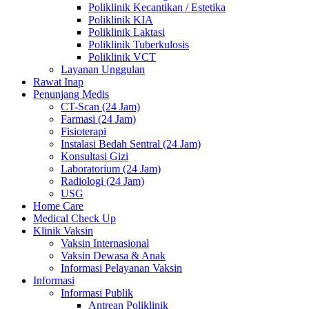
Poliklinik Kecantikan / Estetika
Poliklinik KIA
Poliklinik Laktasi
Poliklinik Tuberkulosis
Poliklinik VCT
Layanan Unggulan
Rawat Inap
Penunjang Medis
CT-Scan (24 Jam)
Farmasi (24 Jam)
Fisioterapi
Instalasi Bedah Sentral (24 Jam)
Konsultasi Gizi
Laboratorium (24 Jam)
Radiologi (24 Jam)
USG
Home Care
Medical Check Up
Klinik Vaksin
Vaksin Internasional
Vaksin Dewasa & Anak
Informasi Pelayanan Vaksin
Informasi
Informasi Publik
Antrean Poliklinik