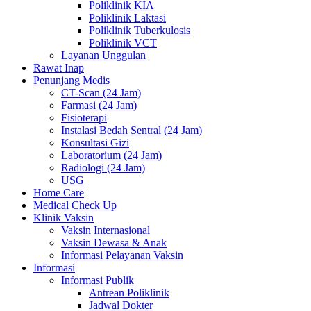
Poliklinik KIA
Poliklinik Laktasi
Poliklinik Tuberkulosis
Poliklinik VCT
Layanan Unggulan
Rawat Inap
Penunjang Medis
CT-Scan (24 Jam)
Farmasi (24 Jam)
Fisioterapi
Instalasi Bedah Sentral (24 Jam)
Konsultasi Gizi
Laboratorium (24 Jam)
Radiologi (24 Jam)
USG
Home Care
Medical Check Up
Klinik Vaksin
Vaksin Internasional
Vaksin Dewasa & Anak
Informasi Pelayanan Vaksin
Informasi
Informasi Publik
Antrean Poliklinik
Jadwal Dokter