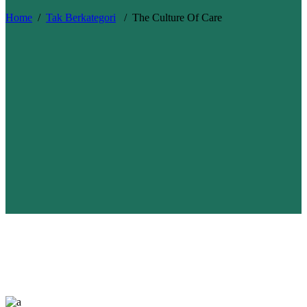
Home
/
Tak Berkategori
/
The Culture Of Care