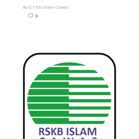
By
ICT RSU Islam Cawas
0