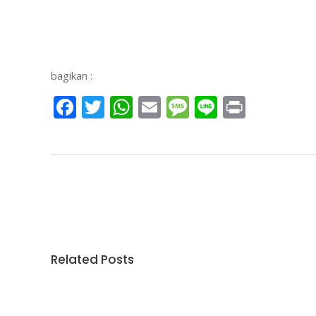
bagikan :
Facebook
Twitter
WhatsApp
Email
Message
Line
Print
Related Posts