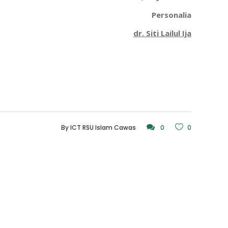
Personalia
dr. Siti Lailul Ija
By
ICT RSU Islam Cawas
0
0