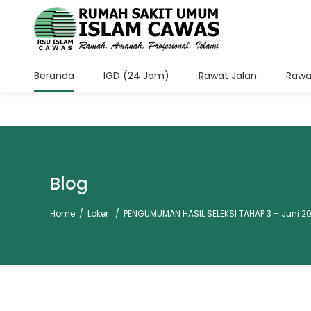
Beranda
IGD (24 Jam)
Rawat Jalan
Rawa
Jam Kunjung Pasien Rawa
Setiap Hari Pukul 11.00-13.
Blog
Home
/
Loker
/
PENGUMUMAN HASIL SELEKSI TAHAP 3 – Juni 2