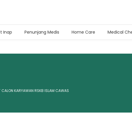
t Inap
Penunjang Medis
Home Care
Medical Ch
t Inap
(0272) 3359 222
00 dan 17.00-20.00 WIB
(0272) 899 0201
NT CALON KARYAWAN RSKB ISLAM CAWAS