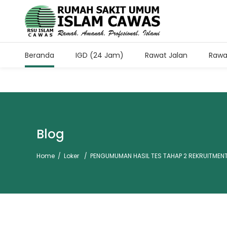
Beranda
IGD (24 Jam)
Rawat Jalan
Rawa
Jam Kunjung Pasien Rawa
Setiap Hari Pukul 11.00-13.
Blog
Home
/
Loker
/
PENGUMUMAN HASIL TES TAHAP 2 REKRUITME