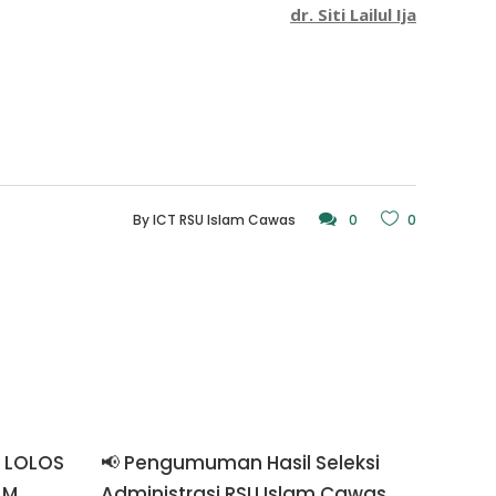
dr. Siti Lailul Ija
By
ICT RSU Islam Cawas
0
0
 LOLOS
📢 Pengumuman Hasil Seleksi
AM
Administrasi RSU Islam Cawas