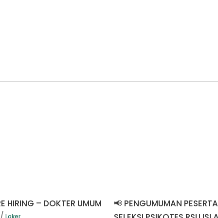
RE HIRING – DOKTER UMUM
📢 PENGUMUMAN PESERTA
SELEKSI PSIKOTES RSU ISL
Loker