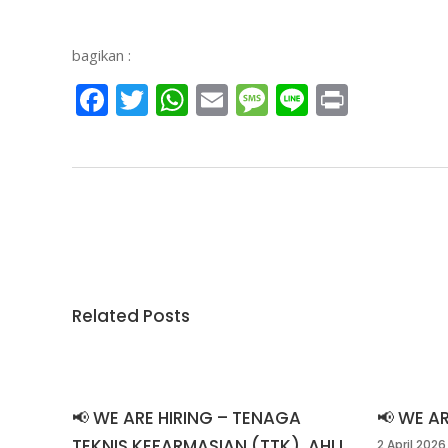
bagikan :
Facebook
Twitter
WhatsApp
Email
Message
Line
Print
Related Posts
📢 WE ARE HIRING – TENAGA
📢 WE A
TEKNIS KEFARMASIAN (TTK), AHLI
2 April 2026