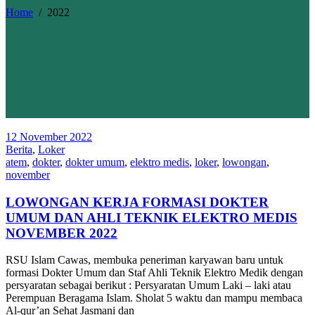
Home
/
2022
12 November 2022
Berita
,
Loker
atem
,
dokter
,
dokter umum
,
elektro medis
,
loker
,
lowongan
,
november
LOWONGAN KERJA FORMASI DOKTER
UMUM DAN AHLI TEKNIK ELEKTRO MEDIS
NOVEMBER 2022
RSU Islam Cawas, membuka peneriman karyawan baru untuk
formasi Dokter Umum dan Staf Ahli Teknik Elektro Medik dengan
persyaratan sebagai berikut : Persyaratan Umum Laki – laki atau
Perempuan Beragama Islam. Sholat 5 waktu dan mampu membaca
Al-qur’an Sehat Jasmani dan