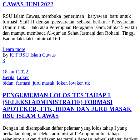
CAWAS JUNI 2022
RSU Islam Cawas, membuka peneriman karyawan baru untuk
formasi Staff IT dengan persyaratan sebagai berikut : Persyaratan
Umum Laki – laki atau Perempuan Beragama Islam. Sholat 5 waktu
dan mampu membaca Al-qur’an Sehat Jasmani dan Rohani. Tinggi
Badan laki-Iaki minimal 160
Learn more
By
ICT RSU Islam Cawas
3
18 Juni 2022
Berita
,
Loker
bidan
,
farmasi
,
juru masak
,
loker
,
lowker
,
ttk
PENGUMUMAN LOLOS TES TAHAP 1
(SELEKSI ADMINISTRATIF) FORMASI
APOTEKER, TTK, BIDAN DAN JURU MASAK
RSU ISLAM CAWAS
Dengan ini disampaikan daftar pelamar yang lolos tahap I yang
berkaitan dengan seleksi administratif. Adapun untuk tahap
selanjutnya, akan diadakan tes tertulis dengan jadwal sebagai berikut