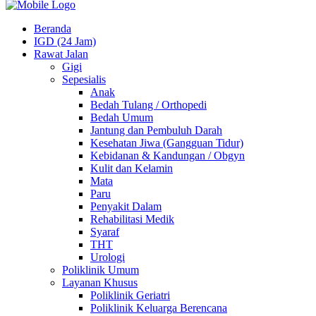
Beranda
IGD (24 Jam)
Rawat Jalan
Gigi
Sepesialis
Anak
Bedah Tulang / Orthopedi
Bedah Umum
Jantung dan Pembuluh Darah
Kesehatan Jiwa (Gangguan Tidur)
Kebidanan & Kandungan / Obgyn
Kulit dan Kelamin
Mata
Paru
Penyakit Dalam
Rehabilitasi Medik
Syaraf
THT
Urologi
Poliklinik Umum
Layanan Khusus
Poliklinik Geriatri
Poliklinik Keluarga Berencana