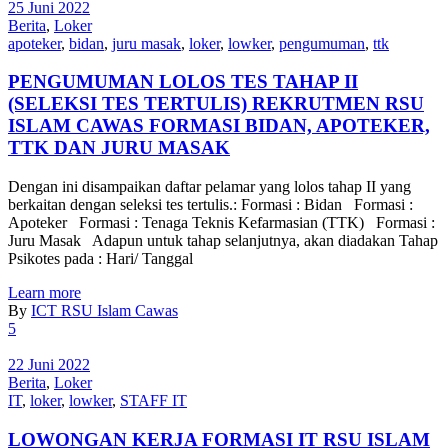
25 Juni 2022
Berita
,
Loker
apoteker
,
bidan
,
juru masak
,
loker
,
lowker
,
pengumuman
,
ttk
PENGUMUMAN LOLOS TES TAHAP II
(SELEKSI TES TERTULIS) REKRUTMEN RSU
ISLAM CAWAS FORMASI BIDAN, APOTEKER,
TTK DAN JURU MASAK
Dengan ini disampaikan daftar pelamar yang lolos tahap II yang
berkaitan dengan seleksi tes tertulis.: Formasi : Bidan Formasi :
Apoteker Formasi : Tenaga Teknis Kefarmasian (TTK) Formasi :
Juru Masak Adapun untuk tahap selanjutnya, akan diadakan Tahap
Psikotes pada : Hari/ Tanggal
Learn more
By
ICT RSU Islam Cawas
5
22 Juni 2022
Berita
,
Loker
IT
,
loker
,
lowker
,
STAFF IT
LOWONGAN KERJA FORMASI IT RSU ISLAM