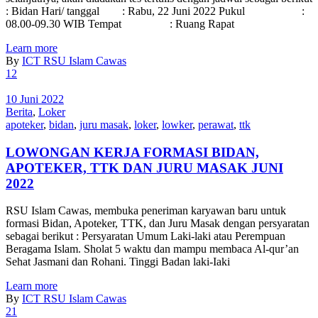
: Bidan Hari/ tanggal : Rabu, 22 Juni 2022 Pukul :
08.00-09.30 WIB Tempat : Ruang Rapat
Learn more
By
ICT RSU Islam Cawas
12
10 Juni 2022
Berita
,
Loker
apoteker
,
bidan
,
juru masak
,
loker
,
lowker
,
perawat
,
ttk
LOWONGAN KERJA FORMASI BIDAN,
APOTEKER, TTK DAN JURU MASAK JUNI
2022
RSU Islam Cawas, membuka peneriman karyawan baru untuk
formasi Bidan, Apoteker, TTK, dan Juru Masak dengan persyaratan
sebagai berikut : Persyaratan Umum Laki-laki atau Perempuan
Beragama Islam. Sholat 5 waktu dan mampu membaca Al-qur’an
Sehat Jasmani dan Rohani. Tinggi Badan laki-Iaki
Learn more
By
ICT RSU Islam Cawas
21