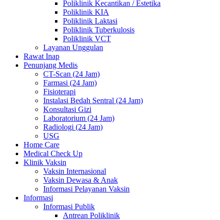
Poliklinik Kecantikan / Estetika
Poliklinik KIA
Poliklinik Laktasi
Poliklinik Tuberkulosis
Poliklinik VCT
Layanan Unggulan
Rawat Inap
Penunjang Medis
CT-Scan (24 Jam)
Farmasi (24 Jam)
Fisioterapi
Instalasi Bedah Sentral (24 Jam)
Konsultasi Gizi
Laboratorium (24 Jam)
Radiologi (24 Jam)
USG
Home Care
Medical Check Up
Klinik Vaksin
Vaksin Internasional
Vaksin Dewasa & Anak
Informasi Pelayanan Vaksin
Informasi
Informasi Publik
Antrean Poliklinik