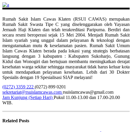
Rumah Sakit Islam Cawas Klaten (RSUI CAWAS) merupakan
Rumah Sakit Swasta Tipe C yang diselenggarakan oleh Yayasan
Jemaah Haji Klaten dan telah terakreditasi Paripurna. Berdiri dan
secara resmi beroperasi sejak 15 Mei 2004. Menjadi Rumah Sakit
Islam syariah yang unggul dalam pelayanan & teknologi dengan
mengutamakan mutu & keselamatan pasien. Rumah Sakit Umum
Islam Cawas Klaten berada pada lokasi yang strategis berbatasan
langsung dengan 3 kabupaten : Kabupaten Sukoharjo, Gunung
Kidul dan Wonogiri dan bertujuan membantu meningkatkan derajat
kesehatan warga sekitar sehingga masyarakat tidak harus keluar kota
untuk mendapatkan pelayanan kesehatan. Lebih dari 30 Dokter
Spesialis dengan 19 Spesialisasi SIAP melayani!
(0272) 3359 222
(0272) 899 0201
sekretariat@rsuislamcawas.com
rsuislamcawas@gmail.com
Jam Kunjung (Setiap Hari)
Pukul 11.00-13.00 dan 17.00-20.00
WIB.
Related Posts