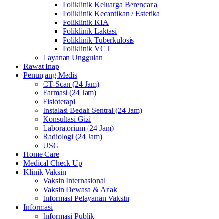
Poliklinik Keluarga Berencana
Poliklinik Kecantikan / Estetika
Poliklinik KIA
Poliklinik Laktasi
Poliklinik Tuberkulosis
Poliklinik VCT
Layanan Unggulan
Rawat Inap
Penunjang Medis
CT-Scan (24 Jam)
Farmasi (24 Jam)
Fisioterapi
Instalasi Bedah Sentral (24 Jam)
Konsultasi Gizi
Laboratorium (24 Jam)
Radiologi (24 Jam)
USG
Home Care
Medical Check Up
Klinik Vaksin
Vaksin Internasional
Vaksin Dewasa & Anak
Informasi Pelayanan Vaksin
Informasi
Informasi Publik