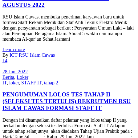
AGUSTUS 2022
RSU Islam Cawas, membuka peneriman karyawan baru untuk
formasi Staff Rekam Medik dan Staf Ahli Teknik Elektro Medik
dengan persyaratan sebagai berikut : Persyaratan Umum Laki – laki
atau Perempuan Beragama Islam. Sholat 5 waktu dan mampu
membaca Al-qur’an Sehat Jasmani
Learn more
By
ICT RSU Islam Cawas
14
28 Juni 2022
Berita
,
Loker
IT
,
loker
,
STAFF IT
,
tahap 2
PENGUMUMAN LOLOS TES TAHAP II
(SELEKSI TES TERTULIS) REKRUTMEN RSU
ISLAM CAWAS FORMASI STAFF IT
Dengan ini disampaikan daftar pelamar yang lolos tahap II yang
berkaitan dengan seleksi tes tertulis.: Formasi : Staff IT Adapun
untuk tahap selanjutnya, akan diadakan Tahap Ujian Praktik pada :
Hari/ Tanggal : Rabu, 29 Juni 2022 Jam :