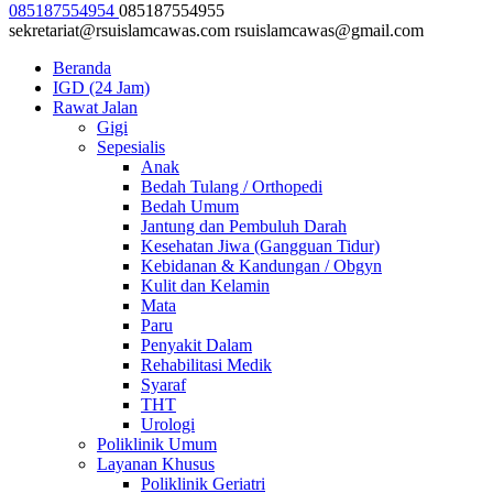
085187554954
085187554955
sekretariat@rsuislamcawas.com
rsuislamcawas@gmail.com
Beranda
IGD (24 Jam)
Rawat Jalan
Gigi
Sepesialis
Anak
Bedah Tulang / Orthopedi
Bedah Umum
Jantung dan Pembuluh Darah
Kesehatan Jiwa (Gangguan Tidur)
Kebidanan & Kandungan / Obgyn
Kulit dan Kelamin
Mata
Paru
Penyakit Dalam
Rehabilitasi Medik
Syaraf
THT
Urologi
Poliklinik Umum
Layanan Khusus
Poliklinik Geriatri