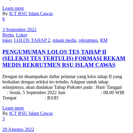
Learn more
By
ICT RSU Islam Cawas
6
3 September 2022
Berita
,
Loker
loker
,
LOLOS TAHAP 2
,
rekam medis
,
rekrutmen
,
RM
PENGUMUMAN LOLOS TES TAHAP II
(SELEKSI TES TERTULIS) FORMASI REKAM
MEDIS REKRUTMEN RSU ISLAM CAWAS
Dengan ini disampaikan daftar pelamar yang lolos tahap II yang
berkaitan dengan seleksi tes tertulis: Adapun untuk tahap
selanjutnya, akan diadakan Tahap Psikotes pada : Hari/ Tanggal
: Senin, 5 September 2022 Jam : 08.00 WIB
Tempat : RSJD
Learn more
By
ICT RSU Islam Cawas
3
29 Agustus 2022